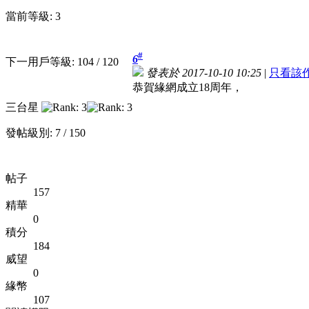
當前等級: 3
#
6
下一用戶等級: 104 / 120
發表於 2017-10-10 10:25
|
只看該
恭賀緣網成立18周年，
三台星
發帖級別: 7 / 150
帖子
157
精華
0
積分
184
威望
0
緣幣
107