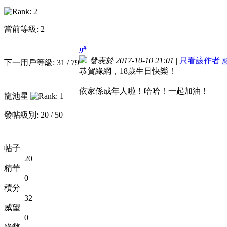
當前等級: 2
#
9
發表於 2017-10-10 21:01
|
只看該作者
下一用戶等級: 31 / 79
恭賀緣網，18歲生日快樂！
依家係成年人啦！哈哈！一起加油！
龍池星
發帖級別: 20 / 50
帖子
20
精華
0
積分
32
威望
0