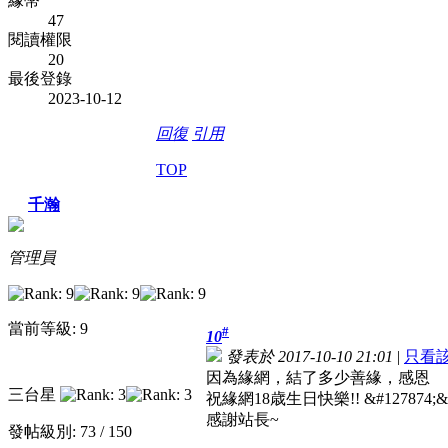
緣幣
47
閱讀權限
20
最後登錄
2023-10-12
回復
引用
TOP
千瀚
管理員
當前等級: 9
#
10
發表於 2017-10-10 21:01
|
只看
因為緣網，結了多少善緣，感恩
三台星
祝緣網18歳生日快樂!! &#127874;&#1
感謝站長~
發帖級別: 73 / 150