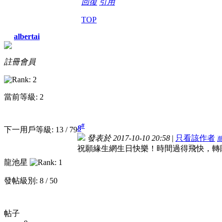
回復
引用
TOP
albertai
註冊會員
當前等級: 2
#
8
下一用戶等級: 13 / 79
發表於 2017-10-10 20:58
|
只看該作者
祝願緣生網生日快樂！時間過得飛快，轉
龍池星
發帖級別: 8 / 50
帖子