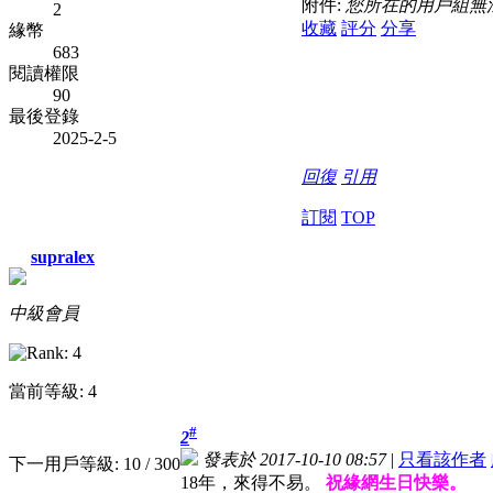
附件:
您所在的用戶組無
2
收藏
評分
分享
緣幣
683
閱讀權限
90
最後登錄
2025-2-5
回復
引用
訂閱
TOP
supralex
中級會員
當前等級: 4
#
2
發表於 2017-10-10 08:57
|
只看該作者
下一用戶等級: 10 / 300
18年，來得不易。
祝緣網生日快樂。