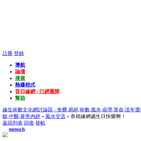
註冊
登錄
導航
論壇
搜索
熱爆程式
昔日緣網 - 已經重開
幫助
緣生術數文化網討論區 - 免費,易經,術數,風水,命理,算命,流年運
餘,中醫,黃帝內經
»
風水交流
» 恭祝緣網歲生日快樂啊！
返回列表
回復
發帖
mensch