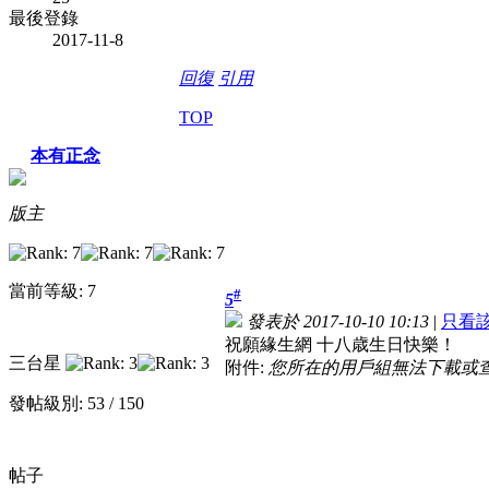
最後登錄
2017-11-8
回復
引用
TOP
本有正念
版主
當前等級: 7
#
5
發表於 2017-10-10 10:13
|
只看
祝願緣生網 十八歳生日快樂！
三台星
附件:
您所在的用戶組無法下載或
發帖級別: 53 / 150
帖子