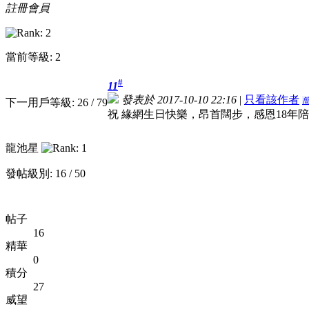
註冊會員
當前等級: 2
#
11
發表於 2017-10-10 22:16
|
只看該作者
下一用戶等級: 26 / 79
祝 緣網生日快樂，昂首闊步，感恩18年
龍池星
發帖級別: 16 / 50
帖子
16
精華
0
積分
27
威望