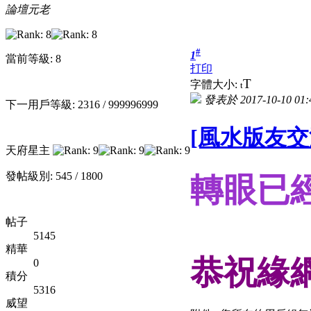
論壇元老
#
1
當前等級: 8
打印
T
字體大小:
t
發表於 2017-10-10 01:
下一用戶等級: 2316 / 999996999
[風水版友交
天府星主
發帖級別: 545 / 1800
轉眼已
帖子
5145
精華
恭祝緣
0
積分
5316
威望