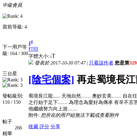
中級會員
當前等級: 4
#
1
下一用戶等
打印
級: 164 / 300
T
字體大小:
t
發表於 2017-10-30 07:47
|
只看該作者
您是第
329
三台星
[陰宅個案]
再走蜀境長江龍..
發帖級別:
蜀境長江龍...... 天地自然…… 奧妙玄美……
116 / 150
之行始于足下…… 為理念為愛好為傳承 有辛不言
他繼續努力向上游……
附件:
您所在的用戶組無法下載或查看附件
帖子
收藏
評分
分享
266
精華