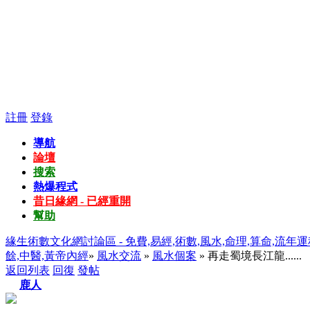
註冊
登錄
導航
論壇
搜索
熱爆程式
昔日緣網 - 已經重開
幫助
緣生術數文化網討論區 - 免費,易經,術數,風水,命理,算命,流年運
餘,中醫,黃帝內經
»
風水交流
»
風水個案
» 再走蜀境長江龍......
返回列表
回復
發帖
鹿人