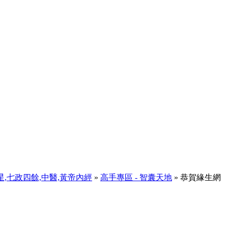
天星,七政四餘,中醫,黃帝內經
»
高手專區 - 智囊天地
» 恭賀緣生網