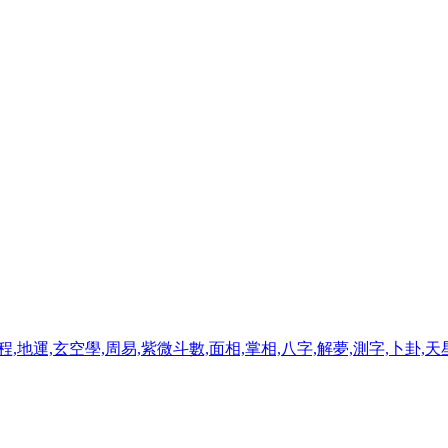
程,地運,玄空學,周易,紫微斗數,面相,掌相,八字,解夢,測字,卜卦,