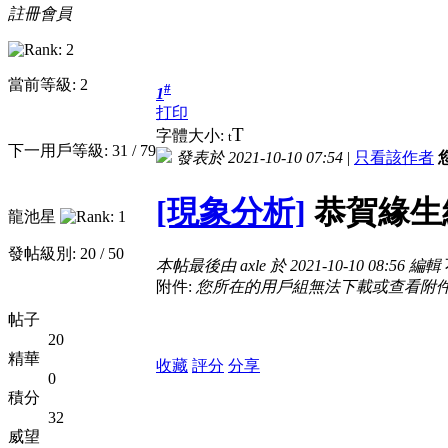
註冊會員
當前等級: 2
#
1
打印
T
字體大小:
t
下一用戶等級: 31 / 79
發表於 2021-10-10 07:54
|
只看該作者
[現象分析]
恭賀緣生
龍池星
發帖級別: 20 / 50
本帖最後由 axle 於 2021-10-10 08:56 編輯
附件:
您所在的用戶組無法下載或查看附
帖子
20
精華
收藏
評分
分享
0
積分
32
威望