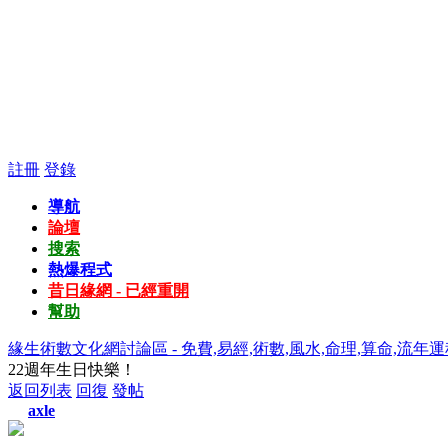
註冊
登錄
導航
論壇
搜索
熱爆程式
昔日緣網 - 已經重開
幫助
緣生術數文化網討論區 - 免費,易經,術數,風水,命理,算命,流年運
22週年生日快樂！
返回列表
回復
發帖
axle