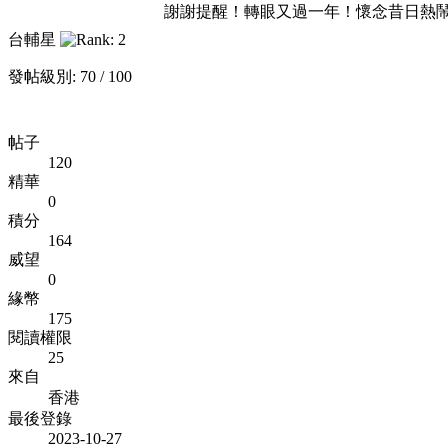
謝謝提醒！轉眼又過一年！懷念昔日熱
台輔星
發帖級別: 70 / 100
帖子
120
精華
0
積分
164
威望
0
緣幣
175
閱讀權限
25
來自
香港
最後登錄
2023-10-27