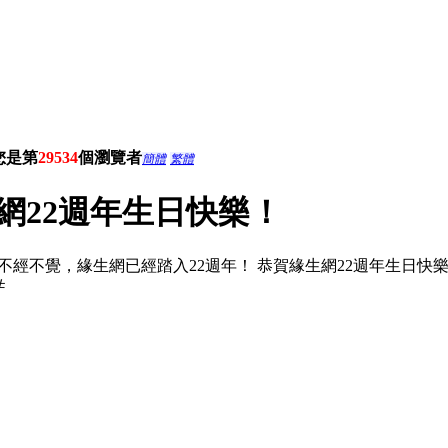
您是第
29534
個瀏覽者
簡體
繁體
網22週年生日快樂！
不經不覺，緣生網已經踏入22週年！ 恭賀緣生網22週年生日快樂！
件