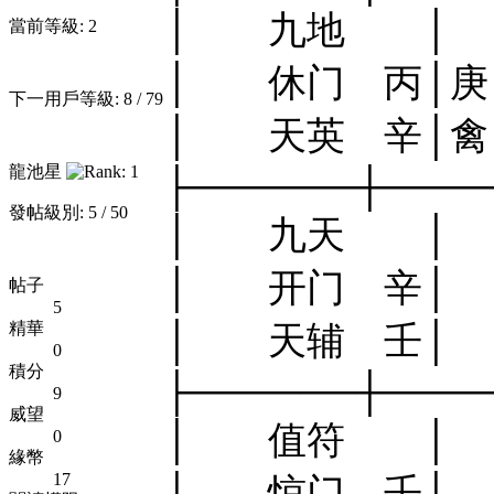
│ 九地 │
當前等級: 2
│ 休门 丙│庚
下一用戶等級: 8 / 79
│ 天英 辛│禽
龍池星
├──────┼────
發帖級別: 5 / 50
│ 九天 
│ 开门 辛
帖子
5
精華
│ 天辅 壬
0
積分
├──────┼────
9
威望
│ 值符 │
0
緣幣
17
│ 惊门 壬│