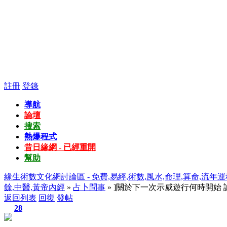
註冊
登錄
導航
論壇
搜索
熱爆程式
昔日緣網 - 已經重開
幫助
緣生術數文化網討論區 - 免費,易經,術數,風水,命理,算命,流年運
餘,中醫,黃帝內經
»
占卜問事
» ]關於下一次示威遊行何時開始
返回列表
回復
發帖
28