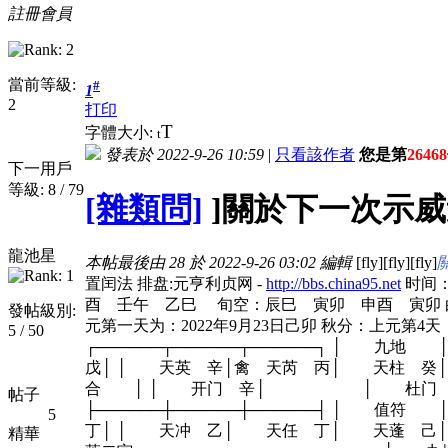
註冊會員
當前等級:
#
1
2
打印
T
字體大小:
t
發表於 2022-9-26 10:59
|
只看該作者
您是第
26468
下一用戶
等級: 8 / 79
[雜類問]
]關於下一次示威
龍池星
本帖最後由 28 於 2022-9-26 03:02 編輯
[fly][fly][fly]
置闰法 排盘:元亨利贞网 -
http://bbs.china95.net
时间：
酉 壬午 乙巳 旬空：辰巳 寅卯 申酉 寅卯 白露：20
發帖級別:
元第一天为：2022年9月23日己卯 秋分：上元
5 / 50
┌──────┬──────┬──────┐ 
戊│ │ 天英 辛│禽 天芮 丙│ 天柱 癸│
合 │ │ 开门 辛│ │ 杜门 
帖子
├──────┼──────┼──────┤
5
丁│ │ 天冲 乙│ 天任 丁│ 天蓬 己│ └─
精華