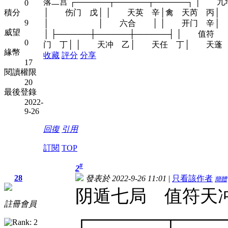
落二宫 ┌──────┬──────┬─────
0
積分
│ 伤门 戊│ │ 天英 辛│禽 天芮 丙│ 天柱
9
│ │ 六合 │ │ 开门 辛│
威望
│ ├──────┼──────┼──────
0
门 丁│ │ 天冲 乙│ 天任 丁│ 天蓬 己│ └
緣幣
收藏
評分
分享
17
閱讀權限
20
最後登錄
2022-
9-26
回復
引用
訂閱
TOP
#
2
28
發表於 2022-9-26 11:01
|
只看該作者
簡體
阴遁七局 值符天
註冊會員
┌──────┬────