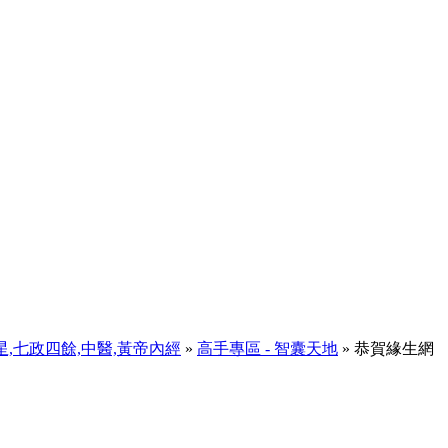
天星,七政四餘,中醫,黃帝內經
»
高手專區 - 智囊天地
» 恭賀緣生網