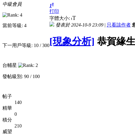
中級會員
#
1
打印
T
字體大小:
t
發表於 2024-10-9 23:09
|
只看該作者
當前等級: 4
[現象分析]
恭賀緣生
下一用戶等級: 10 / 300
台輔星
發帖級別: 90 / 100
帖子
140
精華
0
積分
210
威望