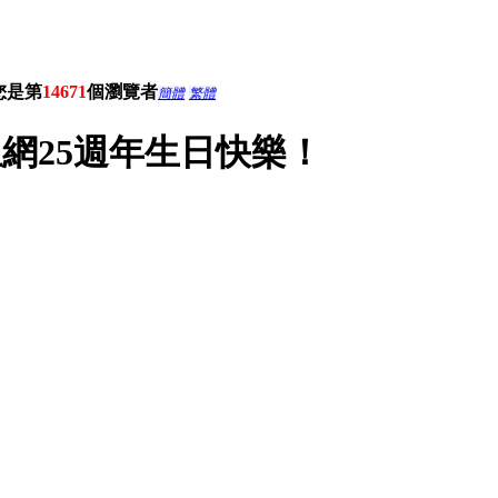
您是第
14671
個瀏覽者
簡體
繁體
網25週年生日快樂！