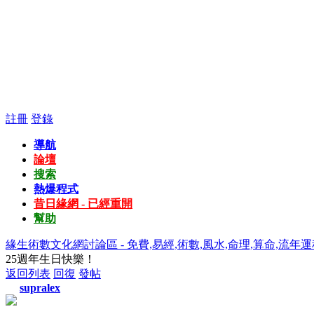
註冊
登錄
導航
論壇
搜索
熱爆程式
昔日緣網 - 已經重開
幫助
緣生術數文化網討論區 - 免費,易經,術數,風水,命理,算命,流年運
25週年生日快樂！
返回列表
回復
發帖
supralex