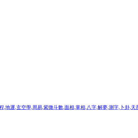
程,地運,玄空學,周易,紫微斗數,面相,掌相,八字,解夢,測字,卜卦,