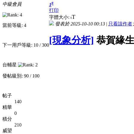
#
中級會員
1
打印
T
字體大小:
t
發表於 2025-10-10 00:13
|
只看該作者
當前等級: 4
[現象分析]
恭賀緣生
下一用戶等級: 10 / 300
台輔星
發帖級別: 90 / 100
帖子
140
精華
0
積分
210
威望