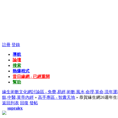
註冊
登錄
導航
論壇
搜索
熱爆程式
昔日緣網 - 已經重開
幫助
緣生術數文化網討論區 - 免費,易經,術數,風水,命理,算命,流年運
餘,中醫,黃帝內經
»
高手專區 - 智囊天地
» 恭賀緣生網26週年
返回列表
回復
發帖
supralex