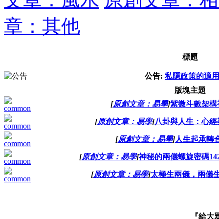
章：其他
標題
公告:
私隱政策的適
版塊主題
[
原創文章：易學
]
紫微斗數架構
[
原創文章：易學
]
八卦與人生：心經
[
原創文章：易學
]
人生起承轉
[
原創文章：易學
]
神秘的兩儀螺旋密碼14285
[
原創文章：易學
]
太極生兩儀，兩儀
『給大