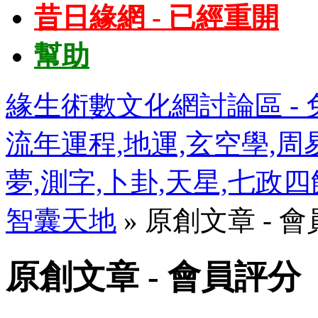
昔日緣網 - 已經重開
幫助
緣生術數文化網討論區 - 免
流年運程,地運,玄空學,周易
夢,測字,卜卦,天星,七政
智囊天地
» 原創文章 - 
原創文章 - 會員評分