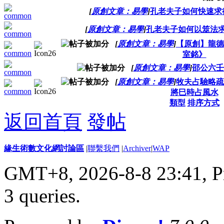
[
原創文章：易學
]
孔老夫子如何快速求
[
原創文章：易學
]
孔老夫子如何以筮法求
[
原創文章：易學
]
【原創】龍德
室銘》
[
原創文章：易學
]
邵公六壬
[
原創文章：易學
]
牧夫占驗略疏
將巳時占風水
類型
排序方式
返回首頁
發帖
緣生術數文化網討論區
|
聯繫我們
|
Archiver
|
WAP
GMT+8, 2026-8-8 23:41,
P
3 queries
.