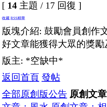
[
14
主題 / 17 回復 ]
收藏
RSS
精華
版塊介紹: 鼓勵會員創
好文章能獲得大眾的獎勵
版主: *空缺中*
返回首頁
發帖
全部
原創版公告
原創文章
文章：風水
原創文章：相