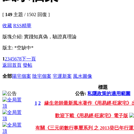
[
149
主題 / 1502 回復 ]
收藏
RSS
精華
版塊介紹: 實踐知真偽，驗證真理論
版主: *空缺中*
1
2
3
4
5
6
7
8
下一頁
返回首頁
發帖
全部
陽宅個案
陰宅個案
宅運新案
風水圖像
標題
公告:
私隱政策的適用範圍
1
2
緣生老師最新風水著作《用易經‧旺家宅》
歡迎下載《用易經‧旺家宅》電子版
有關《三元術數行事曆系列 之 2013癸巳年行