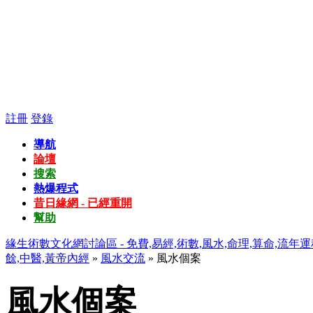
註冊
登錄
導航
論壇
搜索
熱爆程式
昔日緣網 - 已經重開
幫助
緣生術數文化網討論區 - 免費,易經,術數,風水,命理,算命,流年運
餘,中醫,黃帝內經
»
風水交流
» 風水個案
風水個案