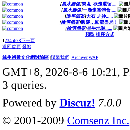
[
風水圖像
]
蜀境_欲走還留.....
[
風水圖像
]
一鹿走賞體會.....
[
陰宅個案
]
大石 之妙......
[
陰宅個案
]
圓滿…回龍盡局！
[
陰宅個案
]
是牛地喔......
類型
排序方式
1
2
3
4
5
6
7
8
下一頁
返回首頁
發帖
緣生術數文化網討論區
|
聯繫我們
|
Archiver
|
WAP
GMT+8, 2026-8-6 10:21,
P
3 queries
.
Powered by
Discuz!
7.0.0
© 2001-2009
Comsenz Inc.