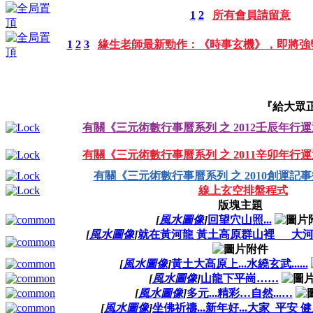
1
2
所有會員請留意
1
2
3
緣生老師最新勁作：《時事玄機》，即將強
『給大眾
有關《三元術數行事曆系列 之 2012壬辰年行
有關《三元術數行事曆系列 之 2011辛卯年行
有關《三元術數行事曆系列 之 2010創運記
線上玄空排盤程式
版塊主題
[
風水圖像
]
回望穴山照...
[
風水圖像
]
就在黃河龍 黃土高原群山裡___大河
[
風水圖像
]
黃土大高原上...水繞玄武......
[
風水圖像
]
山龍下平崗……
[
風水圖像
]
多元...精彩…自然...…
[
風水圖像
]
坐佛祈禱...新年好...大家_平安 健