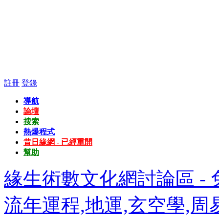
註冊
登錄
導航
論壇
搜索
熱爆程式
昔日緣網 - 已經重開
幫助
緣生術數文化網討論區 - 免
流年運程,地運,玄空學,周易