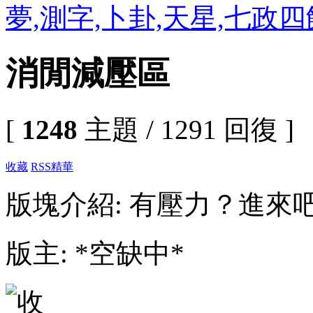
夢,測字,卜卦,天星,七政
消閒減壓區
[
1248
主題 / 1291 回復 ]
收藏
RSS
精華
版塊介紹: 有壓力？進來
版主: *空缺中*