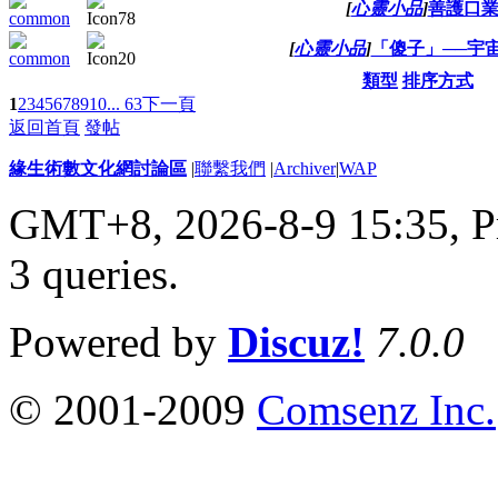
[
心靈小品
]
善護口
[
心靈小品
]
「傻子」──宇
類型
排序方式
1
2
3
4
5
6
7
8
9
10
... 63
下一頁
返回首頁
發帖
緣生術數文化網討論區
|
聯繫我們
|
Archiver
|
WAP
GMT+8, 2026-8-9 15:35,
P
3 queries
.
Powered by
Discuz!
7.0.0
© 2001-2009
Comsenz Inc.