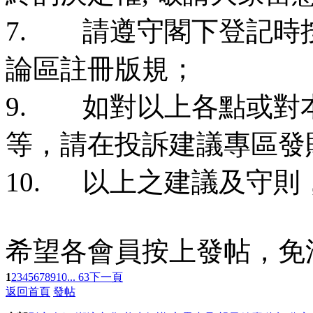
7. 請遵守閣下登記時
論區註冊版規；
9. 如對以上各點或對
等，請在投訴建議專區發
10. 以上之建議及守
希望各會員按上發帖，免
1
2
3
4
5
6
7
8
9
10
... 63
下一頁
返回首頁
發帖