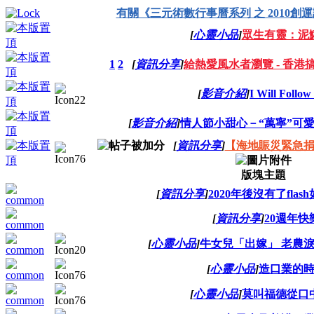
有關《三元術數行事曆系列 之 2010創
[
心靈小品
]
眾生有靈：泥
1
2
[
資訊分享
]
給熱愛風水者瀏覽 - 香
[
影音介紹
]
I Will Follo
[
影音介紹
]
情人節小甜心－“萬寧”可
[
資訊分享
]
【海地賑災緊急捐
版塊主題
[
資訊分享
]
2020年後沒有了fla
[
資訊分享
]
20週年快
[
心靈小品
]
牛女兒「出嫁」 老農
[
心靈小品
]
造口業的
[
心靈小品
]
莫叫福德從口