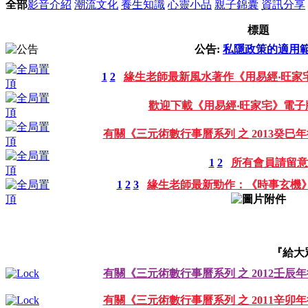
全部
影音介紹
潮流文化
養生知識
心靈小品
親子錦囊
資訊分享
標題
公告:
私隱政策的適用
1
2
緣生老師最新風水著作《用易經‧旺家
歡迎下載《用易經‧旺家宅》電子
有關《三元術數行事曆系列 之 2013癸巳
1
2
所有會員請留意
1
2
3
緣生老師最新勁作：《時事玄機
『給大
有關《三元術數行事曆系列 之 2012壬辰
有關《三元術數行事曆系列 之 2011辛卯