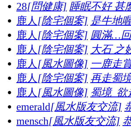
28
[問健康]
睡眠不好 甚
鹿人
[陰宅個案]
是牛地喔...
鹿人
[陰宅個案]
圓滿…
鹿人
[陰宅個案]
大石 之妙..
鹿人
[風水圖像]
一鹿走賞體
鹿人
[陰宅個案]
再走蜀境長
鹿人
[風水圖像]
蜀境_欲走
emerald
[風水版友交流]
mensch
[風水版友交流]