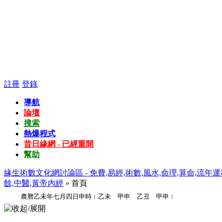
註冊
登錄
導航
論壇
搜索
熱爆程式
昔日緣網 - 已經重開
幫助
緣生術數文化網討論區 - 免費,易經,術數,風水,命理,算命,流年運
餘,中醫,黃帝內經
» 首頁