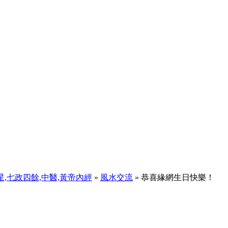
天星,七政四餘,中醫,黃帝內經
»
風水交流
» 恭喜緣網生日快樂！