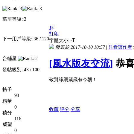
當前等級: 3
#
1
打印
下一用戶等級: 36 / 120
T
字體大小:
t
發表於 2017-10-10 10:57
|
只看該作者
台輔星
[風水版友交流]
恭喜
發帖級別: 43 / 100
敬賀緣網歲歲有今朝！
帖子
93
精華
0
收藏
評分
分享
積分
116
威望
0