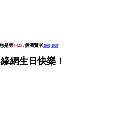
您是第
43237
個瀏覽者
簡體
繁體
緣網生日快樂！