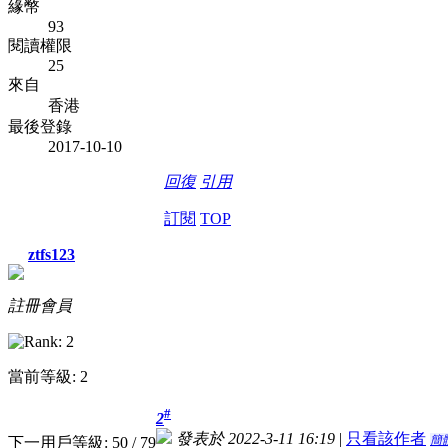
緣幣
93
閱讀權限
25
來自
香港
最後登錄
2017-10-10
回復
引用
訂閱
TOP
ztfs123
註冊會員
當前等級: 2
#
2
發表於 2022-3-11 16:19
|
只看該作者
簡
下一用戶等級: 50 / 79