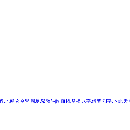
程,地運,玄空學,周易,紫微斗數,面相,掌相,八字,解夢,測字,卜卦,