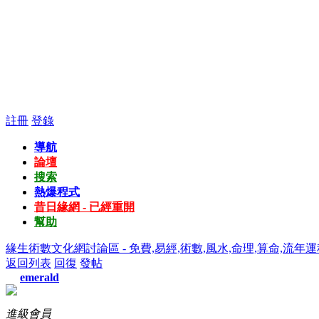
註冊
登錄
導航
論壇
搜索
熱爆程式
昔日緣網 - 已經重開
幫助
緣生術數文化網討論區 - 免費,易經,術數,風水,命理,算命,流年運
返回列表
回復
發帖
emerald
進級會員