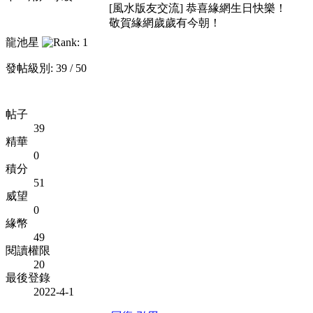
[風水版友交流] 恭喜緣網生日快樂！
敬賀緣網歲歲有今朝！
龍池星
發帖級別: 39 / 50
帖子
39
精華
0
積分
51
威望
0
緣幣
49
閱讀權限
20
最後登錄
2022-4-1