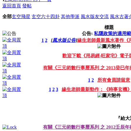
返回首頁
發帖
全部
玄空飛星
玄空六十四卦
其他學派
風水版友交流
風水古著
標題
公告:
私隱政策的適用
1
2
[
風水版公告
]
緣生老師最新風水著作《
歡迎下載《用易經‧旺家宅》電子
有關《三元術數行事曆系列 之 2013癸巳
1
2
所有會員請留意
1
2
3
緣生老師最新勁作：《時事玄機
『給大
有關《三元術數行事曆系列 之 2012壬辰