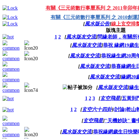
有關《三元術數行事曆系列 之 2011辛卯
有關《三元術數行事曆系列 之 2010創
[
風水版公告
]
線上玄空排
版塊主題
1
2
[
風水版友交流
]
問緣老師，有關所
[
風水版友交流
]
恭祝 緣網19歲
[
風水版友交流
]
恭祝緣生網20周
[
風水版友交流
]
恭喜緣網生
[
風水版友交流
]
緣網20
[
風水版友交流
]
緣生
1
2
3
[
玄空飛星
]
五黃到門.
1
2
[
玄空六十四卦
]
(討論)乾
[
玄空飛星
]
"天機妙訣" 書
[
風水版友交流
]
恭祝緣網歲生日快樂