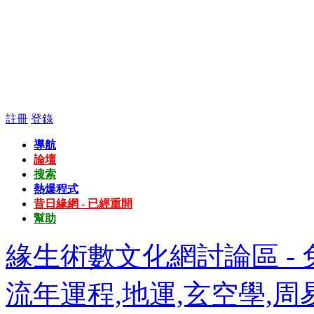
註冊
登錄
導航
論壇
搜索
熱爆程式
昔日緣網 - 已經重開
幫助
緣生術數文化網討論區 - 免
流年運程,地運,玄空學,周易