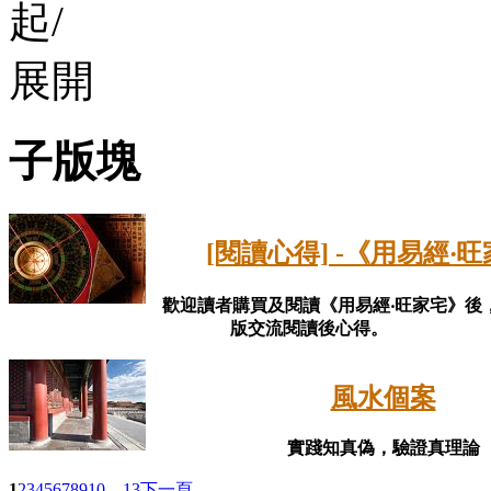
子版塊
[閱讀心得] -《用易經‧
歡迎讀者購買及閱讀《用易經‧旺家宅》後
版交流閱讀後心得。
風水個案
實踐知真偽，驗證真理論
1
2
3
4
5
6
7
8
9
10
... 13
下一頁