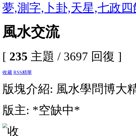
夢,測字,卜卦,天星,七政
風水交流
[
235
主題 / 3697 回復 ]
收藏
RSS
精華
版塊介紹: 風水學問博大
版主: *空缺中*