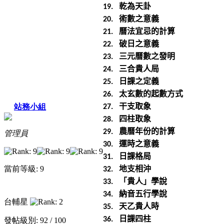
乾為天卦
19.
術數之意義
20.
曆法宜忌的計算
21.
破日之意義
22.
三元曆數之發明
23.
三合貴人局
24.
日課之定義
25.
太玄數的起數方式
26.
干支取象
站務小組
27.
四柱取象
28.
農曆年份的計算
29.
管理員
運時之意義
30.
日課格局
31.
地支相沖
當前等級: 9
32.
「貴人」學說
33.
納音五行學說
34.
台輔星
天乙貴人時
35.
日課四柱
36.
發帖級別: 92 / 100