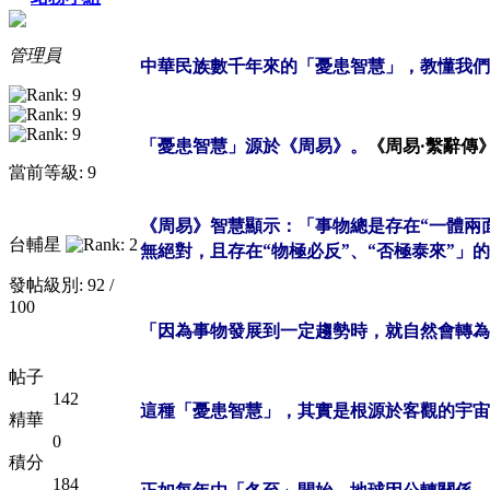
管理員
中華民族數千年來的「憂患智慧」，教懂我們
「憂患智慧」源於
《周易》
。
《周易‧繫辭傳
當前等級: 9
《周易》智慧顯示：「事物總是存在“一體兩
台輔星
無絕對，且存在“物極必反”、“否極泰來”」
發帖級別: 92 /
100
「因為事物發展到一定趨勢時，就自然會轉為
帖子
142
這種
「憂患智慧」，其實是根
源於客觀的宇宙
精華
0
積分
184