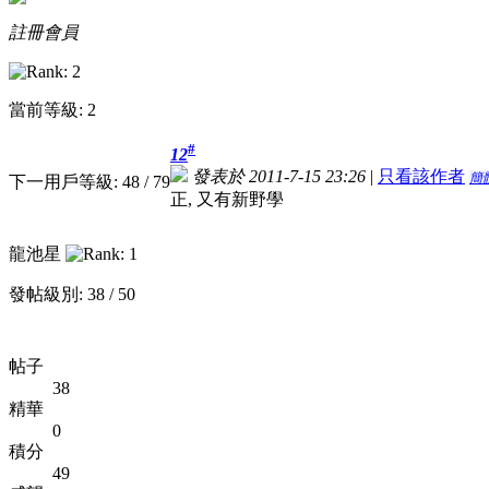
註冊會員
當前等級: 2
#
12
發表於 2011-7-15 23:26
|
只看該作者
簡
下一用戶等級: 48 / 79
正, 又有新野學
龍池星
發帖級別: 38 / 50
帖子
38
精華
0
積分
49