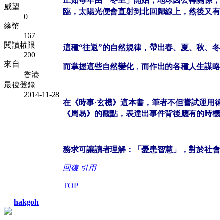
正如每年由「冬至」開始，地球因公轉關係，
威望
臨，太陽光便會直射到北回歸線上，然後又有
0
緣幣
167
閱讀權限
這種“往返”的自然規律，帶出春、夏、秋、
200
來自
而掌握這些自然變化，而作出的各種人生謀略
香港
最後登錄
2014-11-28
在《時事‧玄機》這本書，筆者不但嘗試運用
《周易》的觀點，
表達出事件背後應有的時機
務求可讓讀者理解：「憂患智慧」，對於社會
回復
引用
TOP
hakgoh