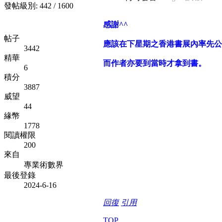
發帖級別: 442 / 1600
感謝^^
帖子
應該在下星期之香港書展內率先公
3442
精華
而作者亦要到當時才拿到書。
6
積分
3887
威望
44
緣幣
1778
閱讀權限
200
來自
專業術數界
最後登錄
2024-6-16
回復
引用
TOP