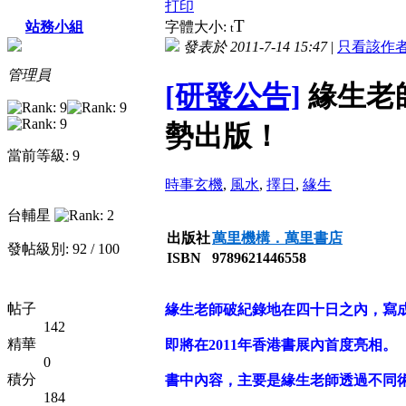
打印
T
站務小組
字體大小:
t
發表於 2011-7-14 15:47
|
只看該作
管理員
[研發公告]
緣生老
勢出版！
當前等級: 9
時事玄機
,
風水
,
擇日
,
緣生
台輔星
出版社
萬里機構．萬里書店
發帖級別: 92 / 100
ISBN
9789621446558
帖子
緣生老師破紀錄地在四十日之內，寫成
142
精華
即將在2011年香港書展內首度亮相。
0
積分
書中內容，主要是緣生老師透過不同
184