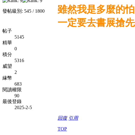
雖然我是多麼的怕
發帖級別: 545 / 1800
一定要去書展搶先買
帖子
5145
精華
0
積分
5316
威望
2
緣幣
683
閱讀權限
90
最後登錄
2025-2-5
回復
引用
TOP