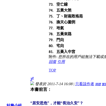
空亡線
73.
五黃大煞
74.
丁、財兩敗格局
75.
換天心圖例
76.
地氣
77.
五黃來路
78.
門向
79.
宅向
80.
五黃入中宮
81.
附件:
您所在的用戶組無法下載或
回復
引用
TOP
#
3
發表於 2011-7-14 16:08
|
只看該作者
簡體
繁
本書前言：
“居安思危”，才能“長治久安”？
站務小組