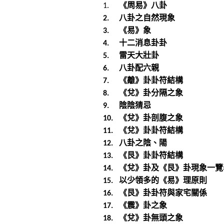
《周易》八卦
1.
八卦之自然現象
2.
《易》象
3.
十二消息卦卦
4.
雷天大壯卦
5.
八卦配六親
6.
《離》卦卦符結構
7.
《兌》卦分隔之象
8.
陰陰猜忌
9.
《兌》卦剖腹之象
10.
《兌》卦卦符結構
11.
八卦之陰、陽
12.
《艮》卦卦符結構
13.
《兌》卦及《艮》卦現象一覽
14.
以少領多的《易》理原則
15.
《艮》卦卦符與家宅關係
16.
《震》卦之象
17.
《兌》卦無頭之象
18.