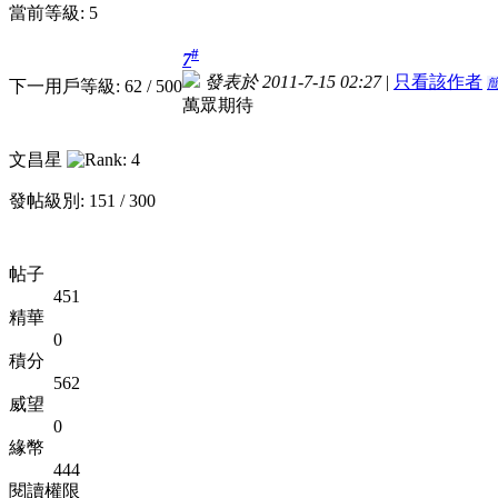
當前等級: 5
#
7
發表於 2011-7-15 02:27
|
只看該作者
下一用戶等級: 62 / 500
萬眾期待
文昌星
發帖級別: 151 / 300
帖子
451
精華
0
積分
562
威望
0
緣幣
444
閱讀權限