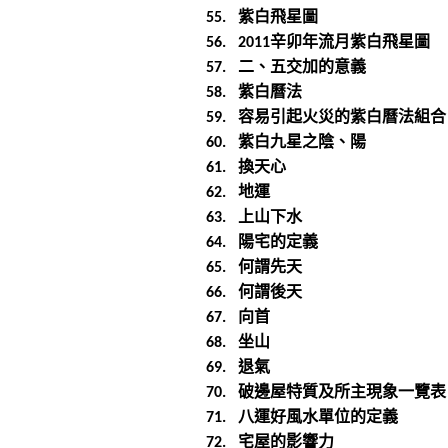
紫白飛星圖
55.
辛卯年流月紫白飛星圖
56.
2011
二、五交加的意義
57.
紫白曆法
58.
容易引起火災的紫白曆法組合
59.
紫白九星之陰、陽
60.
換天心
61.
地運
62.
上山下水
63.
陽宅的定義
64.
何謂先天
65.
何謂後天
66.
向首
67.
坐山
68.
退氣
69.
破邊屋特質及所主現象一覽表
70.
八運好風水單位的定義
71.
宅屋的影響力
72.