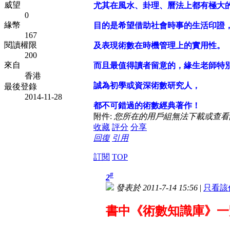
威望
尤其在風水、卦理、曆法上都有極大
0
緣幣
目的是希望借助社會時事的生活印證
167
閱讀權限
及表現術數在時機管理上的實用性。
200
來自
而且最值得讀者留意的，緣生老師特別
香港
誠為初學或資深術數研究人，
最後登錄
2014-11-28
都不可錯過的術數經典著作！
附件:
您所在的用戶組無法下載或查看
收藏
評分
分享
回復
引用
訂閱
TOP
#
2
發表於 2011-7-14 15:56
|
只看該
書中《術數知識庫》一