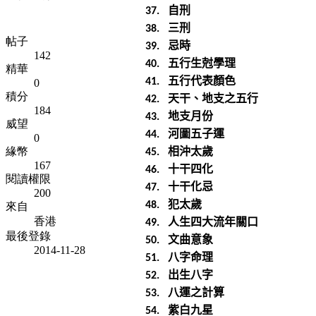
自刑
37.
三刑
38.
帖子
忌時
39.
142
五行生尅學理
40.
精華
五行代表顏色
41.
0
積分
天干、地支之五行
42.
184
地支月份
43.
威望
河圖五子運
44.
0
相沖太歲
緣幣
45.
167
十干四化
46.
閱讀權限
十干化忌
47.
200
犯太歲
48.
來自
人生四大流年關口
香港
49.
最後登錄
文曲意象
50.
2014-11-28
八字命理
51.
出生八字
52.
八運之計算
53.
紫白九星
54.