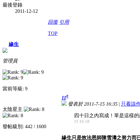
最後登錄
2011-12-12
回復
引用
TOP
緣生
管理員
當前等級: 9
#
11
發表於 2011-7-15 16:35
|
只看該
太陰星主
四十日之內寫成！單是這樣的
15 16:18
發帖級別: 442 / 1600
緣生只是效法恩師陳雪濤之努力而