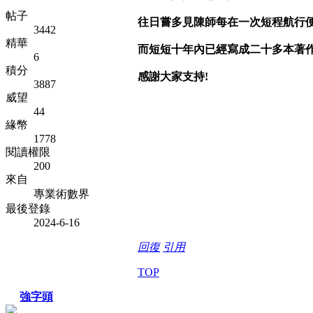
帖子
往日嘗多見陳師每在一次短程航行
3442
精華
而短短十年內已經寫成二十多本著作
6
積分
感謝大家支持!
3887
威望
44
緣幣
1778
閱讀權限
200
來自
專業術數界
最後登錄
2024-6-16
回復
引用
TOP
強字頭