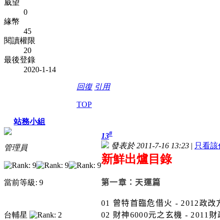
威望
0
緣幣
45
閱讀權限
20
最後登錄
2020-1-14
回復
引用
TOP
站務小組
#
13
發表於 2011-7-16 13:23
|
只看該
管理員
新鮮出爐目錄
當前等級: 9
第一章：天運篇
01
曾特首臨危借火
- 2012
政改
台輔星
02
財神
6000
元之玄機
- 2011
財