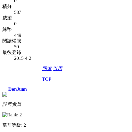
0
積分
587
威望
0
緣幣
449
閱讀權限
50
最後登錄
2015-4-2
回復
引用
TOP
DonJuan
註冊會員
當前等級: 2