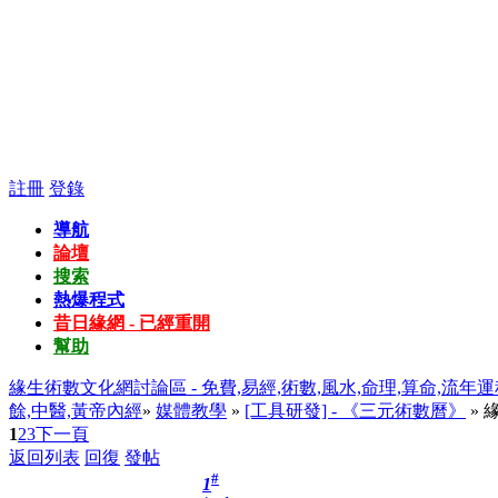
註冊
登錄
導航
論壇
搜索
熱爆程式
昔日緣網 - 已經重開
幫助
緣生術數文化網討論區 - 免費,易經,術數,風水,命理,算命,流年運
餘,中醫,黃帝內經
»
媒體教學
»
[工具研發] - 《三元術數曆》
»
1
2
3
下一頁
返回列表
回復
發帖
#
1