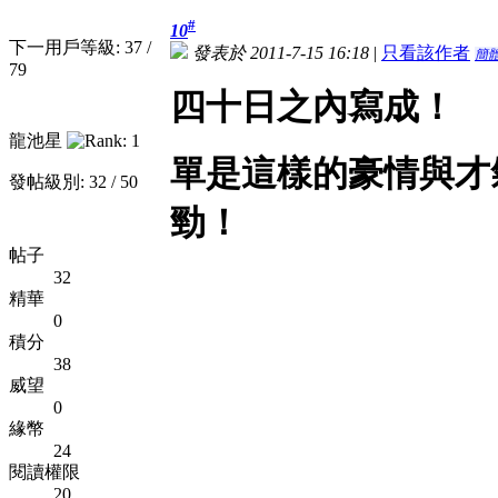
#
10
下一用戶等級: 37 /
發表於 2011-7-15 16:18
|
只看該作者
簡
79
四十日之內寫成！
龍池星
單是這樣的豪情與才
發帖級別: 32 / 50
勁！
帖子
32
精華
0
積分
38
威望
0
緣幣
24
閱讀權限
20