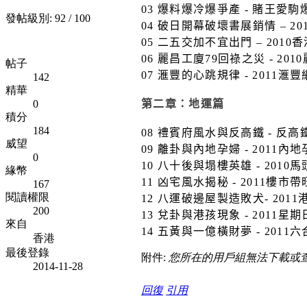
03
爆料爆冷爆爭產
-
賭王愛駒
發帖級別: 92 / 100
04
破日開幕破壞書展銷情
– 20
05
二五交加不宜出門
– 2010
香
06
麗昌工廈
79
回祿之災
- 2010
帖子
07
滙豐的心跳規律
- 2011
滙豐
142
精華
0
第二章：地運篇
積分
184
08
禮賓府風水與反高鐵
-
反高
威望
09
離卦與內地孕婦
- 2011
內地
0
10
八十後與塌樓英雄
- 2010
馬
緣幣
11
凶宅風水揭秘
- 2011
樓市帶
167
閱讀權限
12
八運破邊屋製造敗犬
- 2011
200
13
兌卦與港孩現象
- 2011
星期
來自
14
五黃與一億橫財夢
- 2011
六
香港
最後登錄
附件:
您所在的用戶組無法下載或
2014-11-28
回復
引用