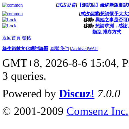
[
式占公告
]
【測試貼】緣網新版測試
[
式占個案
]
懇請懷予大大
移動:
與她之事是否可
移動:
懇請求測，感謝
類型
排序方式
返回首頁
發帖
緣生術數文化網討論區
|
聯繫我們
|
Archiver
|
WAP
GMT+8, 2026-8-6 15:04,
P
3 queries
.
Powered by
Discuz!
7.0.0
© 2001-2009
Comsenz Inc.