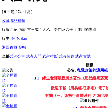
[
9
主題 / 74 回復 ]
收藏
RSS
精華
版塊介紹: 探討古三式﹝太乙、奇門及六壬﹞運用的專區
版主:
怀予
,
tkm
返回首頁
發帖
全部
式占公告
式占入門
式占推斷
式占個案
式占古賦
標題
公告:
私隱政策的適用範
1
2
緣生老師最新風水著作《用易經‧旺家
歡迎下載《用易經‧旺家宅》電子
有關《三元術數行事曆系列 之 201