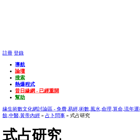
註冊
登錄
導航
論壇
搜索
熱爆程式
昔日緣網 - 已經重開
幫助
緣生術數文化網討論區 - 免費,易經,術數,風水,命理,算命,流年運
餘,中醫,黃帝內經
»
占卜問事
» 式占研究
式占研究