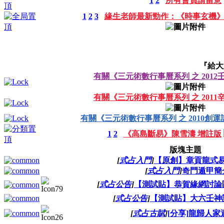
1
2
所有會員請留意
1
2
3
緣生老師最新勁作：《時事玄機
『給大
有關《三元術數行事曆系列 之 201
有關《三元術數行事曆系列 之 201
有關《三元術數行事曆系列 之 2010創
1
2
《高島斷易》陳雪濤 增註版
版塊主題
[
式占入門
]
【原創】章貢龍式
[
式占入門
]
奇門遁甲簡
[
式占公告
]
【測試貼】恭賀緣網討論
[
式占公告
]
【測試貼】大六壬神
[
式占古賦
]
[分享]龍歸人家