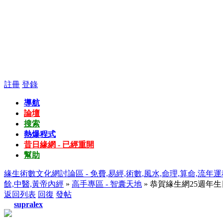
註冊
登錄
導航
論壇
搜索
熱爆程式
昔日緣網 - 已經重開
幫助
緣生術數文化網討論區 - 免費,易經,術數,風水,命理,算命,流年運
餘,中醫,黃帝內經
»
高手專區 - 智囊天地
» 恭賀緣生網25週年
返回列表
回復
發帖
supralex