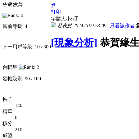
中級會員
#
1
打印
T
字體大小:
t
發表於 2024-10-9 23:09
|
只看該作者
當前等級: 4
[現象分析]
恭賀緣生
下一用戶等級: 10 / 300
台輔星
發帖級別: 90 / 100
帖子
140
精華
0
積分
210
威望