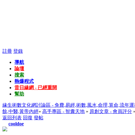
註冊
登錄
導航
論壇
搜索
熱爆程式
昔日緣網 - 已經重開
幫助
緣生術數文化網討論區 - 免費,易經,術數,風水,命理,算命,流年運
餘,中醫,黃帝內經
»
高手專區 - 智囊天地
»
原創文章 - 會員評分
返回列表
回復
發帖
cooldoe