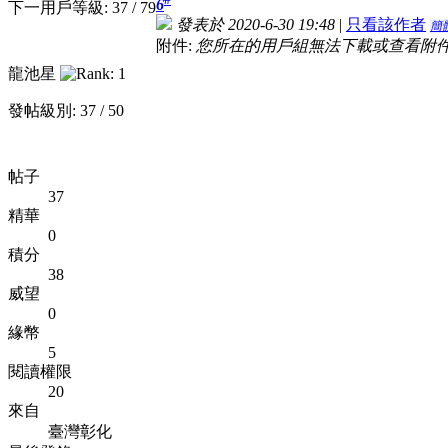
6
下一用戶等級: 37 / 79
發表於 2020-6-30 19:48
|
只看該作者
簡
附件:
您所在的用戶組無法下載或查看附
龍池星
發帖級別: 37 / 50
帖子
37
精華
0
積分
38
威望
0
緣幣
5
閱讀權限
20
來自
臺灣彰化