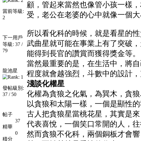
顧，管起來當然也像管小孩一樣，
當前等級:
受，老公在老婆的心中就像一個大
2
所以看化科的時候，就是看星的性
下一用戶
武曲星就可能在事業上有了突破，
等級: 37 /
79
能得到長官的讚賞而獲得獎金等。
當然最重要的是，在生活中，將自
龍池星
程度就會越強烈，斗數中的設計，
淺談化權星
發帖級別:
化權為貪狼之化氣，為巽木，貪狼
37 / 50
以貪狼和太陽一樣，一個是顯性的
古人把貪狼星當桃花星，其實是來
帖子
37
代表喜悅，一個笑口常開的人，往
精華
然而貪狼不化科，兩個銅板才會響
0
積分