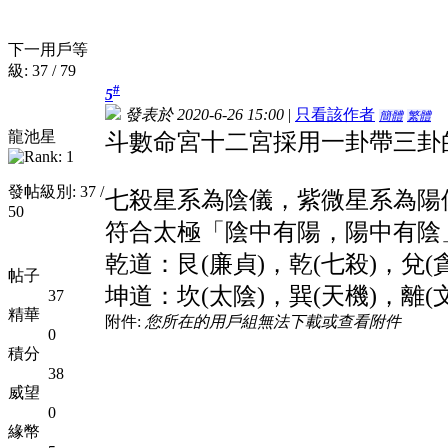
下一用戶等
級: 37 / 79
#
5
發表於 2020-6-26 15:00
|
只看該作者
簡體
繁體
龍池星
斗數命宮十二宮採用一卦帶三卦
發帖級別: 37 /
七殺星系為陰儀，紫微星系為陽
50
符合太極「陰中有陽，陽中有陰
乾道：艮(廉貞)，乾(七殺)，兌(
帖子
坤道：坎(太陰)，巽(天機)，離(
37
精華
附件:
您所在的用戶組無法下載或查看附件
0
積分
38
威望
0
緣幣