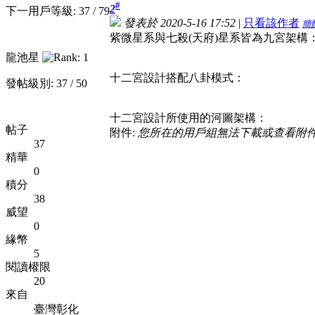
#
2
下一用戶等級: 37 / 79
發表於 2020-5-16 17:52
|
只看該作者
簡
紫微星系與七殺(天府)星系皆為九宮架構
龍池星
十二宮設計搭配八卦模式：
發帖級別: 37 / 50
十二宮設計所使用的河圖架構：
帖子
附件:
您所在的用戶組無法下載或查看附
37
精華
0
積分
38
威望
0
緣幣
5
閱讀權限
20
來自
臺灣彰化