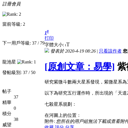
註冊會員
當前等級: 2
#
1
打印
下一用戶等級: 37 / 79
T
字體大小:
t
發表於 2020-4-19 08:26
|
只看該作者
您
龍池星
[原創文章：易學]
紫
發帖級別: 37 / 50
研究紫微斗數兩大星系發現，紫微星系為
帖子
以下為研究五行運作時，所出現的「天道
37
精華
七殺星系規劃：
0
積分
在河圖上的位置：
38
附件:
您所在的用戶組無法下載或查看附
威望
收藏
評分
分享