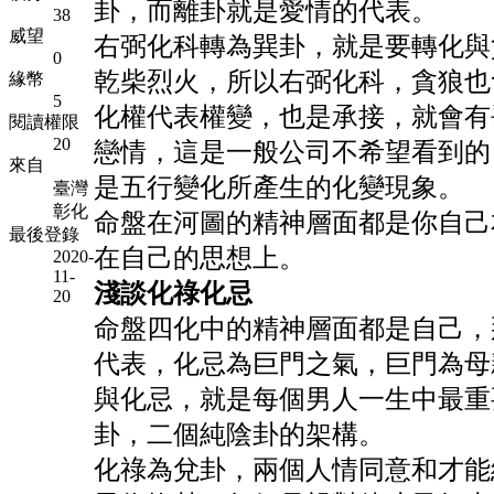
卦，而離卦就是愛情的代表。
38
威望
右弼化科轉為巽卦，就是要轉化與
0
乾柴烈火，所以右弼化科，貪狼也
緣幣
5
化權代表權變，也是承接，就會有
閱讀權限
20
戀情，這是一般公司不希望看到的
來自
是五行變化所產生的化變現象。
臺灣
彰化
命盤在河圖的精神層面都是你自己
最後登錄
在自己的思想上。
2020-
11-
淺談化祿化忌
20
命盤四化中的精神層面都是自己，
代表，化忌為巨門之氣，巨門為母
與化忌，就是每個男人一生中最重
卦，二個純陰卦的架構。
化祿為兌卦，兩個人情同意和才能