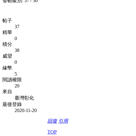
發帖級別: 37 / 50
帖子
37
精華
0
積分
38
威望
0
緣幣
5
閱讀權限
20
來自
臺灣彰化
最後登錄
2020-11-20
回復
引用
TOP