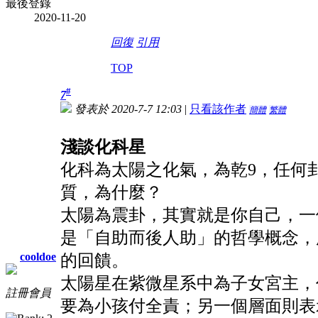
最後登錄
2020-11-20
回復
引用
TOP
#
7
發表於 2020-7-7 12:03
|
只看該作者
簡體
繁體
淺談化科星
化科為太陽之化氣，為乾9，任何
質，為什麼？
太陽為震卦，其實就是你自己，一
是「自助而後人助」的哲學概念，
cooldoe
的回饋。
太陽星在紫微星系中為子女宮主，
註冊會員
要為小孩付全責；另一個層面則表