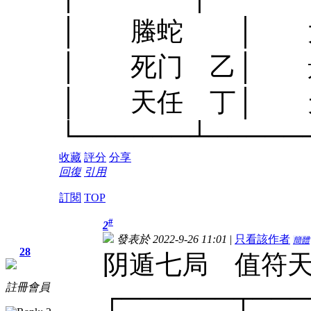
│ 螣蛇 │ 太
│ 死门 乙│ 景
│ 天任 丁│ 
└──────┴─────
收藏
評分
分享
回復
引用
訂閱
TOP
#
2
發表於 2022-9-26 11:01
|
只看該作者
簡體
28
阴遁七局 值符
註冊會員
┌──────┬───