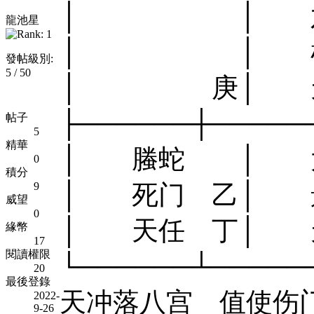
│ │ 六合
龍池星
│ │ 杜门 
發帖級別:
5 / 50
│ 庚│ 天
├──────┼───
帖子
5
精華
│ 螣蛇 │ 太
0
積分
9
│ 死门 乙│ 景
威望
0
│ 天任 丁│ 
緣幣
17
閱讀權限
└──────┴────
20
最後登錄
天冲落八宫 值使伤
2022-
9-26