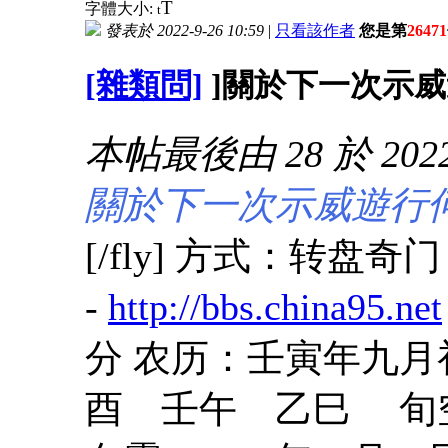
T
字體大小:
t
發表於 2022-9-26 10:59
|
只看該作者
您是第
26471
[雜類問]
]關於下一次示威
本帖最後由 28 於 2022-
關於下一次示威遊行
[/fly] 方式：转盘
-
http://bbs.china95.net
分 农历：壬寅年九月
酉 壬午 乙巳 旬