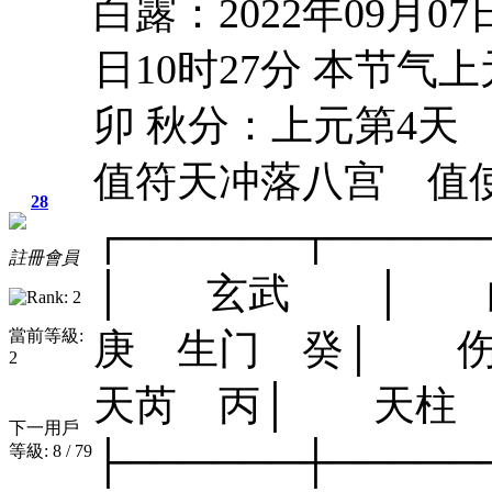
白露：2022年09月07
日10时27分 本节气上
卯 秋分：上元第4
值符天冲落八宫 值
28
┌──────┬───
註冊會員
│ 玄武 │ 白
當前等級:
庚 生门 癸│ 伤
2
天芮 丙│ 天柱 
下一用戶
├──────┼───
等級: 8 / 79