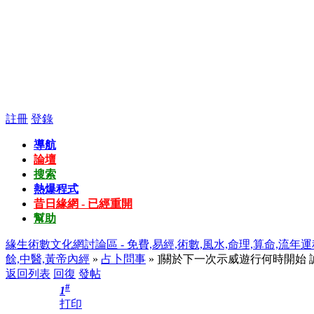
註冊
登錄
導航
論壇
搜索
熱爆程式
昔日緣網 - 已經重開
幫助
緣生術數文化網討論區 - 免費,易經,術數,風水,命理,算命,流年運
餘,中醫,黃帝內經
»
占卜問事
» ]關於下一次示威遊行何時開始
返回列表
回復
發帖
#
1
打印