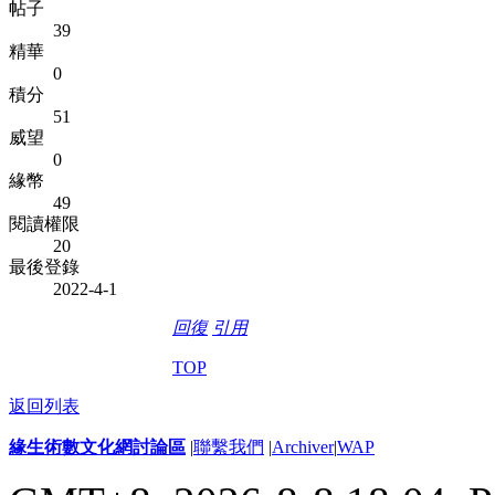
帖子
39
精華
0
積分
51
威望
0
緣幣
49
閱讀權限
20
最後登錄
2022-4-1
回復
引用
TOP
返回列表
緣生術數文化網討論區
|
聯繫我們
|
Archiver
|
WAP