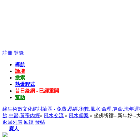
註冊
登錄
導航
論壇
搜索
熱爆程式
昔日緣網 - 已經重開
幫助
緣生術數文化網討論區 - 免費,易經,術數,風水,命理,算命,流年運
餘,中醫,黃帝內經
»
風水交流
»
風水個案
» 坐佛祈禱...新年好..
返回列表
回復
發帖
鹿人