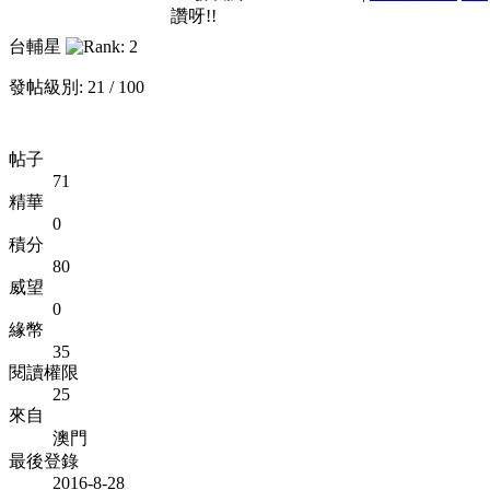
讚呀!!
台輔星
發帖級別: 21 / 100
帖子
71
精華
0
積分
80
威望
0
緣幣
35
閱讀權限
25
來自
澳門
最後登錄
2016-8-28