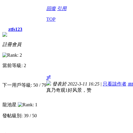
回復
引用
TOP
ztfs123
註冊會員
當前等級: 2
#
3
發表於 2022-3-11 16:25
|
只看該作者
簡
下一用戶等級: 50 / 79
真乃奇观1好风景，赞
龍池星
發帖級別: 39 / 50