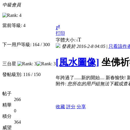
中級會員
當前等級: 4
#
1
打印
T
字體大小:
t
下一用戶等級: 164 / 300
發表於 2016-2-8 04:05
|
只看該作
[風水圖像]
坐佛祈禱
三台星
發帖級別: 116 / 150
年跨過了......新的開始.... 新春愉快
附件:
您所在的用戶組無法下載或查
帖子
266
精華
收藏
評分
分享
0
積分
364
威望