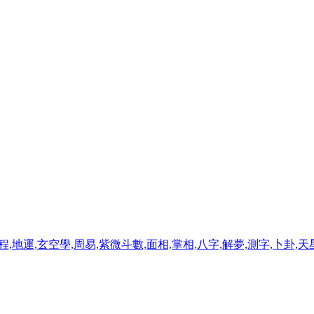
程,地運,玄空學,周易,紫微斗數,面相,掌相,八字,解夢,測字,卜卦,