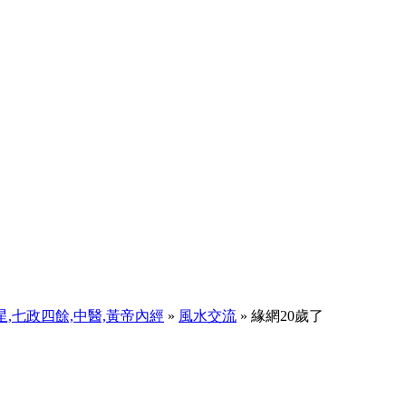
天星,七政四餘,中醫,黃帝內經
»
風水交流
» 緣網20歲了