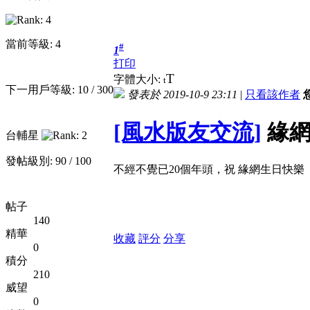
當前等級: 4
#
1
打印
T
字體大小:
t
下一用戶等級: 10 / 300
發表於 2019-10-9 23:11
|
只看該作者
[風水版友交流]
緣網
台輔星
發帖級別: 90 / 100
不經不覺已20個年頭，祝 緣網生日快樂
帖子
140
精華
收藏
評分
分享
0
積分
210
威望
0