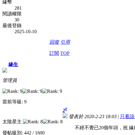
緣幣
281
閱讀權限
30
最後登錄
2025-10-10
回復
引用
訂閱
TOP
緣生
管理員
當前等級: 9
#
2
發表於 2020-2-23 18:03
|
只看該
太陰星主
不經不覺已20個年頭，祝 
發帖級別: 442 / 1600