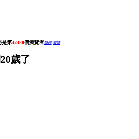
您是第
42480
個瀏覽者
簡體
繁體
20歲了