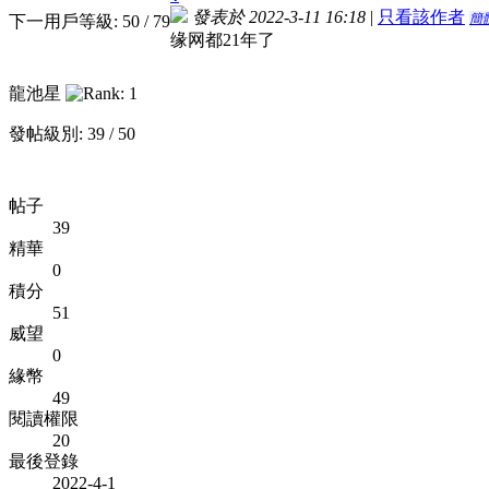
發表於 2022-3-11 16:18
|
只看該作者
簡
下一用戶等級: 50 / 79
缘网都21年了
龍池星
發帖級別: 39 / 50
帖子
39
精華
0
積分
51
威望
0
緣幣
49
閱讀權限
20
最後登錄
2022-4-1