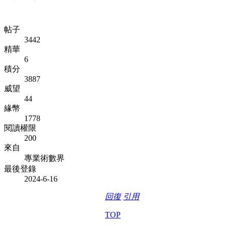
帖子
3442
精華
6
積分
3887
威望
44
緣幣
1778
閱讀權限
200
來自
專業術數界
最後登錄
2024-6-16
回復
引用
TOP