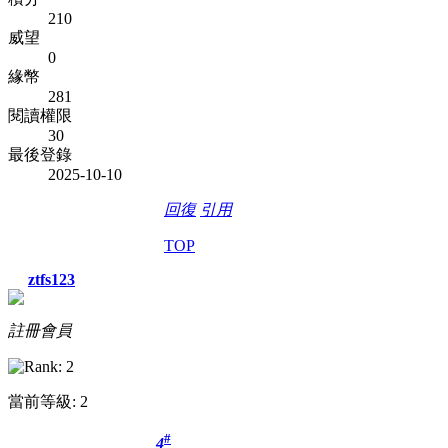
210
威望
0
緣幣
281
閱讀權限
30
最後登錄
2025-10-10
回復
引用
TOP
ztfs123
註冊會員
當前等級: 2
#
4