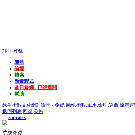
註冊
登錄
導航
論壇
搜索
熱爆程式
昔日緣網 - 已經重開
幫助
緣生術數文化網討論區 - 免費,易經,術數,風水,命理,算命,流年運
返回列表
回復
發帖
supralex
中級會員