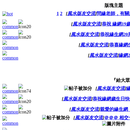
版塊主題
1
2
[
風水版友交流
]
問緣老師，有關
[
風水版友交流
]
恭祝 緣網1
[
風水版友交流
]
恭祝緣生網2
[
風水版友交流
]
恭喜緣網
[
風水版友交流
]
緣網
『給大眾
[
風水版友交流
]
[
風水版友交流
]
恭祝緣網歲生日快
[
風水版友交流
]
親愛的緣生網，
[
風水版友交流
]
＠＠＠ 相交