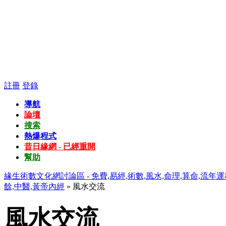
註冊
登錄
導航
論壇
搜索
熱爆程式
昔日緣網 - 已經重開
幫助
緣生術數文化網討論區 - 免費,易經,術數,風水,命理,算命,流年運
餘,中醫,黃帝內經
» 風水交流
風水交流