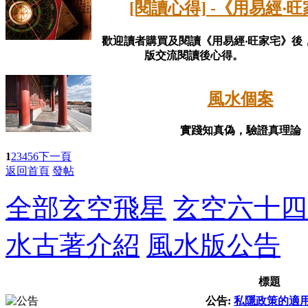
[閱讀心得] -《用易經‧
歡迎讀者購買及閱讀《用易經‧旺家宅》後
版交流閱讀後心得。
風水個案
實踐知真偽，驗證真理論
1
2
3
4
5
6
下一頁
返回首頁
發帖
全部
玄空飛星
玄空六十四
水古著介紹
風水版公告
標題
公告:
私隱政策的適