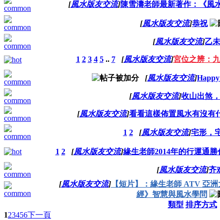
[
風水版友交流
]
陳雪濤老師最新著作：《風水
[
風水版友交流
]
恭祝
[
風水版友交流
]
乙
1
2
3
4
5
..
7
[
風水版友交流
]
宮位之辨：
[
風水版友交流
]
Happy
[
風水版友交流
]
收山出煞
[
風水版友交流
]
看看這樣佈置風水有沒有
1
2
[
風水版友交流
]
宅形，
1
2
[
風水版友交流
]
緣生老師2014年的行運通
[
風水版友交流
]
齐
[
風水版友交流
]
【短片】：緣生老師 ATV 亞洲大
經》智慧與風水學問
類型
排序方式
1
2
3
4
5
6
下一頁