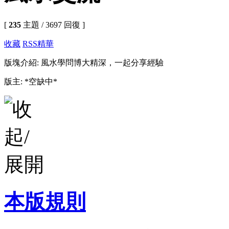
[
235
主題 / 3697 回復 ]
收藏
RSS
精華
版塊介紹: 風水學問博大精深，一起分享經驗
版主: *空缺中*
本版規則