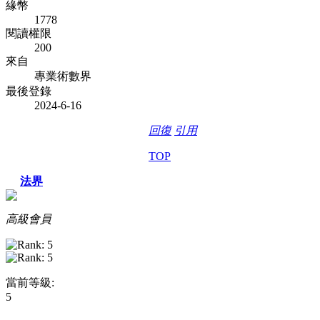
緣幣
1778
閱讀權限
200
來自
專業術數界
最後登錄
2024-6-16
回復
引用
TOP
法界
高級會員
當前等級:
5