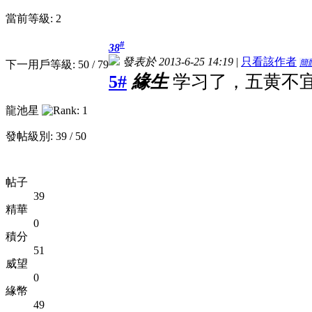
當前等級: 2
#
38
發表於 2013-6-25 14:19
|
只看該作者
簡
下一用戶等級: 50 / 79
5#
緣生
学习了，五黄不
龍池星
發帖級別: 39 / 50
帖子
39
精華
0
積分
51
威望
0
緣幣
49