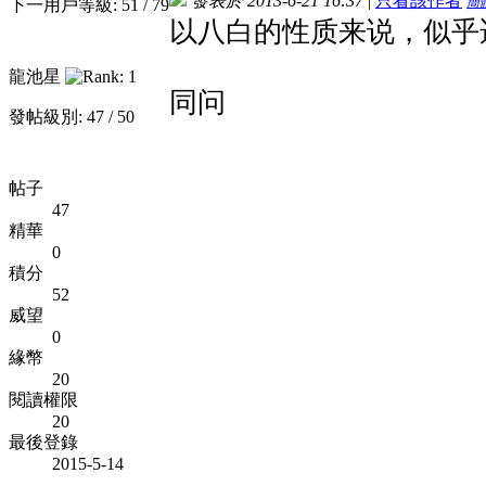
發表於 2013-6-21 16:37
|
只看該作者
簡
下一用戶等級: 51 / 79
以八白的性质来说，似乎
龍池星
同问
發帖級別: 47 / 50
帖子
47
精華
0
積分
52
威望
0
緣幣
20
閱讀權限
20
最後登錄
2015-5-14