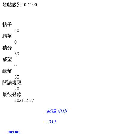
發帖級別: 0 / 100
帖子
50
精華
0
積分
59
威望
0
緣幣
35
閱讀權限
20
最後登錄
2021-2-27
回復
引用
TOP
neton