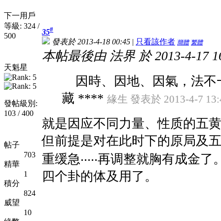
下一用戶
等級: 324 /
#
35
500
發表於 2013-4-18 00:45
|
只看該作者
簡體
繁體
本帖最後由 法界 於 2013-4-17 1
天魁星
因時、因地、因氣，法不一拘
藏 ****
緣生 發表於 2013-4-7 13:
發帖級別:
103 / 400
就是因应不同力量、性质的五
但前提是对在此时下的原局及
帖子
703
重缓急‧‧‧‧‧再调整就胸有成
精華
四个卦的体及用了。
1
積分
824
威望
10