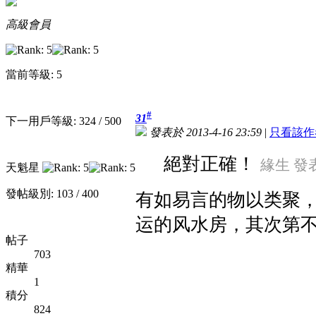
高級會員
當前等級: 5
#
31
下一用戶等級: 324 / 500
發表於 2013-4-16 23:59
|
只看該作
絕對正確！
緣生 發表於
天魁星
發帖級別: 103 / 400
有如易言的物以类聚
运的风水房，其次第
帖子
703
精華
1
積分
824