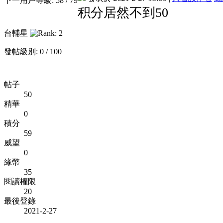
下一用戶等級: 58 / 79
积分居然不到50
台輔星
發帖級別: 0 / 100
帖子
50
精華
0
積分
59
威望
0
緣幣
35
閱讀權限
20
最後登錄
2021-2-27