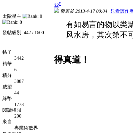
#
32
發表於 2013-4-17 00:04
|
只看該作
太陰星主
有如易言的物以类
發帖級別: 442 / 1600
风水房，其次第不
帖子
得真道！
3442
精華
6
積分
3887
威望
44
緣幣
1778
閱讀權限
200
來自
專業術數界