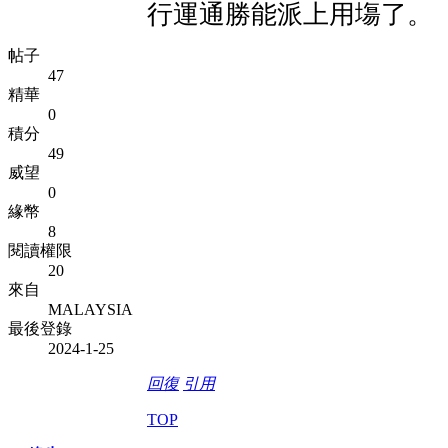
行運通勝能派上用塲了。
帖子
47
精華
0
積分
49
威望
0
緣幣
8
閱讀權限
20
來自
MALAYSIA
最後登錄
2024-1-25
回復
引用
TOP