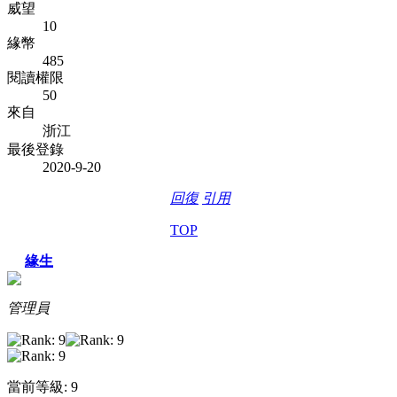
威望
10
緣幣
485
閱讀權限
50
來自
浙江
最後登錄
2020-9-20
回復
引用
TOP
緣生
管理員
當前等級: 9