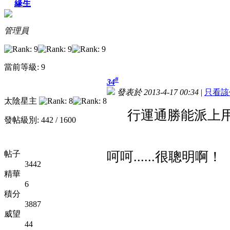
緣生
管理員
當前等級: 9
#
34
發表於 2013-4-17 00:34
|
只看該
太陰星主
行運通勝能派上
發帖級別: 442 / 1600
帖子
呵呵......很聰明啊！
3442
精華
6
積分
3887
威望
44