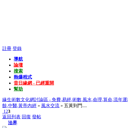
註冊
登錄
導航
論壇
搜索
熱爆程式
昔日緣網 - 已經重開
幫助
緣生術數文化網討論區 - 免費,易經,術數,風水,命理,算命,流年運
餘,中醫,黃帝內經
»
風水交流
» 五黃到門....
1
2
3
返回列表
回復
發帖
法界