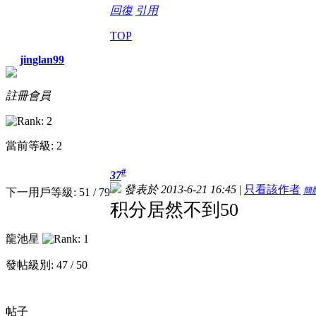
回復
引用
TOP
jinglan99
註冊會員
當前等級: 2
#
37
發表於 2013-6-21 16:45
|
只看該作者
簡
下一用戶等級: 51 / 79
积分居然不到50
龍池星
發帖級別: 47 / 50
帖子