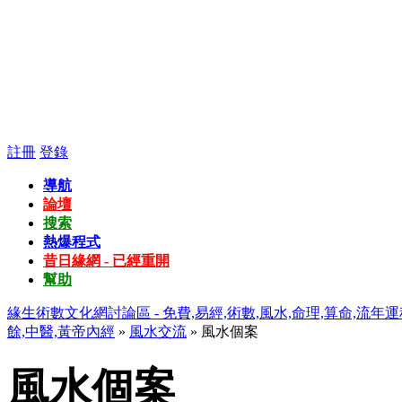
註冊
登錄
導航
論壇
搜索
熱爆程式
昔日緣網 - 已經重開
幫助
緣生術數文化網討論區 - 免費,易經,術數,風水,命理,算命,流年運
餘,中醫,黃帝內經
»
風水交流
» 風水個案
風水個案