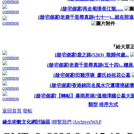
[
陰宅個案
]
再走蜀境長江龍......
[
陰宅個案
]
老鹿千里尋真跡(七十一)...就在那遠
『給大眾正
[
陰宅個案
]
鹿之路(5263)_龍歸何處...
[
陰宅個案
]
老鹿千里尋真跡(五十四)...穩座..
[
陰宅個案
]
田雞浮塘_廖氏始祖花公墓
[
陰宅個案
]
香港錦田名風水穴遭環境破壞
[
陰宅個案
]
【轉帖】暴雨惹禍?溫嶺澤國公墓大
類型
排序方式
返回首頁
發帖
緣生術數文化網討論區
|
聯繫我們
|
Archiver
|
WAP