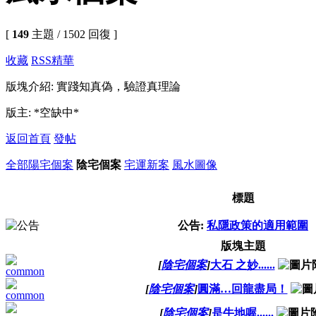
[
149
主題 / 1502 回復 ]
收藏
RSS
精華
版塊介紹: 實踐知真偽，驗證真理論
版主: *空缺中*
返回首頁
發帖
全部
陽宅個案
陰宅個案
宅運新案
風水圖像
標題
公告:
私隱政策的適用範圍
版塊主題
[
陰宅個案
]
大石 之妙......
[
陰宅個案
]
圓滿…回龍盡局！
[
陰宅個案
]
是牛地喔......