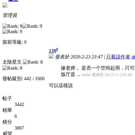
管理員
當前等級: 9
#
139
發表於 2020-2-23 23:47
|
只看該作者
簡
太陰星主
缘老师， 是否一个空间起用，只
饭厅是 ...
midas 發表於 2013-11-2 01:04
發帖級別: 442 / 1600
可以這樣說
帖子
3442
精華
6
積分
3887
威望