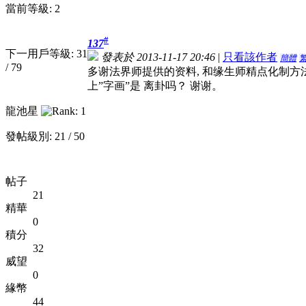
當前等級: 2
#
137
下一用戶等級: 31
發表於 2013-11-17 20:46
|
只看該作者
簡體
/ 79
多谢法界师提供的资料, 和缘生师精点化制方法。
上”字画”是 离卦吗？ 谢谢。
龍池星
發帖級別: 21 / 50
帖子
21
精華
0
積分
32
威望
0
緣幣
44