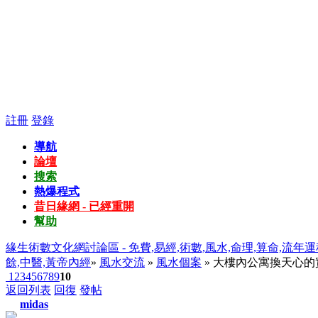
註冊
登錄
導航
論壇
搜索
熱爆程式
昔日緣網 - 已經重開
幫助
緣生術數文化網討論區 - 免費,易經,術數,風水,命理,算命,流年運
餘,中醫,黃帝內經
»
風水交流
»
風水個案
» 大樓內公寓換天心
1
2
3
4
5
6
7
8
9
10
返回列表
回復
發帖
midas