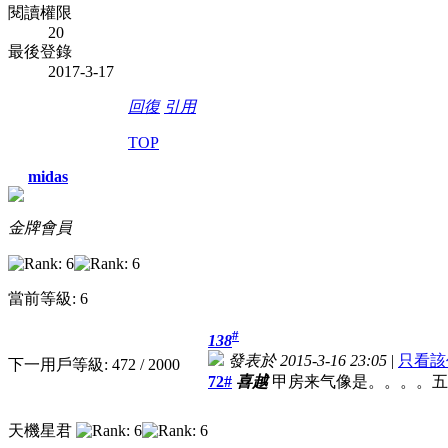
閱讀權限
20
最後登錄
2017-3-17
回復
引用
TOP
midas
金牌會員
當前等級: 6
#
138
發表於 2015-3-16 23:05
|
只看該
下一用戶等級: 472 / 2000
72#
喜越
甲房来气像是。。。。五
天機星君