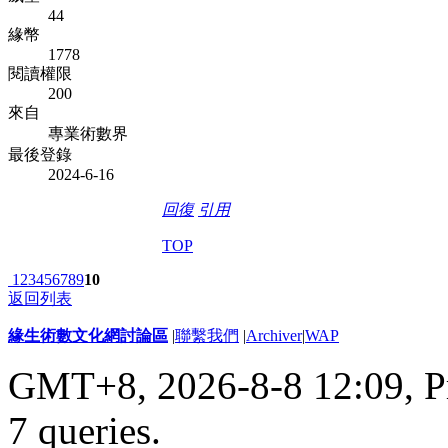
44
緣幣
1778
閱讀權限
200
來自
專業術數界
最後登錄
2024-6-16
回復
引用
TOP
1
2
3
4
5
6
7
8
9
10
返回列表
緣生術數文化網討論區
|
聯繫我們
|
Archiver
|
WAP
GMT+8, 2026-8-8 12:09,
P
7 queries
.