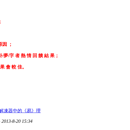
』 ；
 原因 ；
卦/夢/字 者 熱 情 回 饋 結 果；
 果 會 較 佳。
解凍器中的《易》理
 2013-8-20 15:34