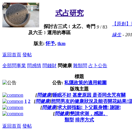
式占研究
【原創】
探討古三式﹝太乙、奇門
9
/ 83
及六壬﹞運用的專區
緣生
- 201
版主:
怀予
,
tkm
返回首頁
發帖
全部
問事業
問感情
問錢財
問健康
雜類問
占卜公告
標題
公告:
私隱政策的適用範圍
版塊主題
[
問健康
]
睡眠不好 甚麽原因 是否同念咒有關
1
2
[
問健康
]
想問男友的健康狀況及能否開花結果!!
[
問健康
]
求大師指點! 卜父親身體! 謝謝!
[
問健康
]
懇請求測，感謝。
類型
排序方式
返回首頁
發帖