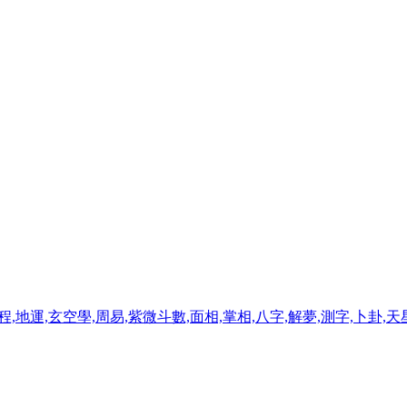
程,地運,玄空學,周易,紫微斗數,面相,掌相,八字,解夢,測字,卜卦,