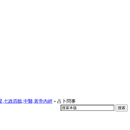
天星,七政四餘,中醫,黃帝內經
» 占卜問事
搜索