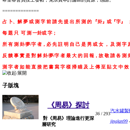
==============
占 卜、解 夢 或 測 字 前 請 先 提 出 所 測 的 『卦』或『字
每 題 只 可 測 一卦或 字；
所 有 測 卦/夢/字 者，必 先 註 明 自 己 是 男 或 女 ， 及 測 字
反 饋 事 實 是 對 解 卦/夢/字 者 最 大 的 回 報，故 敬 請 各 測 
測 字 者 如 能 直 接 把 書 寫 字 樣 掃 瞄 及 上 傳 至 貼 文 中 效
子版塊
《周易》探討
汽水罐製
36
/ 293
對《周易》理論進行更深
jinglan99
-
層研究