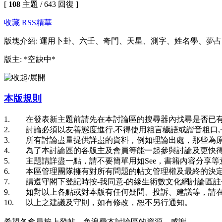
[
108
主題 / 643 回復 ]
收藏
RSS
精華
版塊介紹: 運用卜卦、六壬、奇門、天星、測字、姓名學、夢
版主: *空缺中*
本版規則
1. 在發表新主題前請先在本討論區的搜尋器內找尋是否已有
2. 討論必須以友善態度進行,不得使用粗言穢語或諧音粗口
3. 所有討論盡量提供詳盡的資料，例如理論出處，那些為
4. 為了本討論區的各版主及會員等能一起參與討論及更快得
5. 主題請詳盡一點，請不要簡單用如See，書籍內容分享
6. 本區管理團隊擁有對所有問題的帖文管理權及最終的決定
7. 請遵守閣下登記時按-我同意-的緣生術數文化網討論區
9. 如對以上各點或對本版有任何疑問、投訴、建議等，請
10. 以上之建議及守則，如有修改，恕不另行通知。
希望各會員按上發帖，免浪費本討論區的資源，感謝。