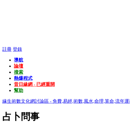
註冊
登錄
導航
論壇
搜索
熱爆程式
昔日緣網 - 已經重開
幫助
緣生術數文化網討論區 - 免費,易經,術數,風水,命理,算命,流年運
占卜問事