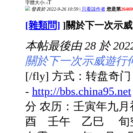
T
字體大小:
t
發表於 2022-9-26 10:59
|
只看該作者
您是第
26469
[雜類問]
]關於下一次示威
本帖最後由 28 於 2022-
關於下一次示威遊行
[/fly] 方式：转盘
-
http://bbs.china95.net
分 农历：壬寅年九月
酉 壬午 乙巳 旬