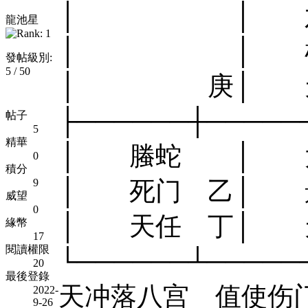
│ │ 六合
龍池星
│ │ 杜门 
發帖級別:
5 / 50
│ 庚│ 天
├──────┼───
帖子
5
精華
│ 螣蛇 │ 太
0
積分
9
│ 死门 乙│ 景
威望
0
│ 天任 丁│ 
緣幣
17
閱讀權限
└──────┴────
20
最後登錄
天冲落八宫 值使伤
2022-
9-26