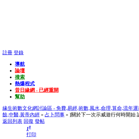
註冊
登錄
導航
論壇
搜索
熱爆程式
昔日緣網 - 已經重開
幫助
緣生術數文化網討論區 - 免費,易經,術數,風水,命理,算命,流年運
餘,中醫,黃帝內經
»
占卜問事
» ]關於下一次示威遊行何時開始
返回列表
回復
發帖
#
1
打印