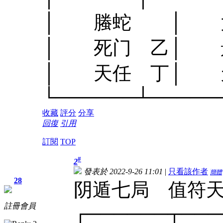
│ 螣蛇 │ 太
│ 死门 乙│ 景
│ 天任 丁│ 
└──────┴─────
收藏
評分
分享
回復
引用
訂閱
TOP
#
2
發表於 2022-9-26 11:01
|
只看該作者
簡體
28
阴遁七局 值符
註冊會員
┌──────┬───