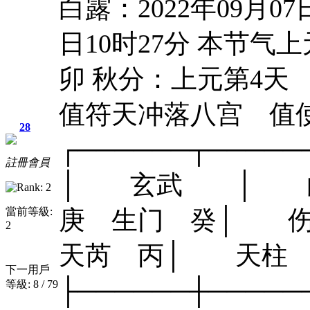
白露：2022年09月07
日10时27分 本节气上
卯 秋分：上元第4
值符天冲落八宫 值
28
┌──────┬───
註冊會員
│ 玄武 │ 白
當前等級:
庚 生门 癸│ 伤
2
天芮 丙│ 天柱 
下一用戶
├──────┼───
等級: 8 / 79