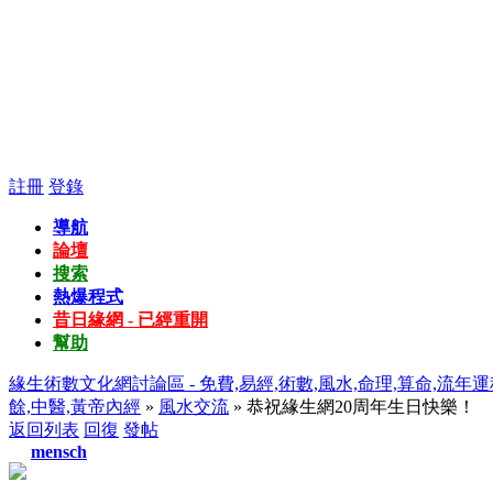
註冊
登錄
導航
論壇
搜索
熱爆程式
昔日緣網 - 已經重開
幫助
緣生術數文化網討論區 - 免費,易經,術數,風水,命理,算命,流年運
餘,中醫,黃帝內經
»
風水交流
» 恭祝緣生網20周年生日快樂！
返回列表
回復
發帖
mensch