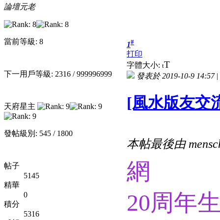
論壇元老
當前等級: 8
#
1
打印
T
字體大小:
t
下一用戶等級: 2316 / 999996999
發表於 2019-10-9 14:57
|
[風水版友交流
天府星主
發帖級別: 545 / 1800
本帖最後由 mensch 
網
帖子
5145
精華
20周年
0
積分
5316