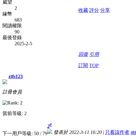
威望
2
收藏
評分
分享
緣幣
683
閱讀權限
90
最後登錄
2025-2-5
回復
引用
訂閱
TOP
ztfs123
註冊會員
當前等級: 2
#
2
發表於 2022-3-11 16:20
|
只看該作者
簡
下一用戶等級: 50 / 79