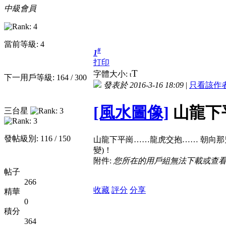
中級會員
當前等級: 4
#
1
打印
T
字體大小:
t
下一用戶等級: 164 / 300
發表於 2016-3-16 18:09
|
只看該作
[風水圖像]
山龍下
三台星
發帖級別: 116 / 150
山龍下平崗……龍虎交抱…… 朝向那
變)！
附件:
您所在的用戶組無法下載或查
帖子
266
收藏
評分
分享
精華
0
積分
364