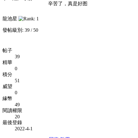
辛苦了，真是好图
龍池星
發帖級別: 39 / 50
帖子
39
精華
0
積分
51
威望
0
緣幣
49
閱讀權限
20
最後登錄
2022-4-1