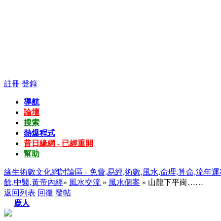
註冊
登錄
導航
論壇
搜索
熱爆程式
昔日緣網 - 已經重開
幫助
緣生術數文化網討論區 - 免費,易經,術數,風水,命理,算命,流年運
餘,中醫,黃帝內經
»
風水交流
»
風水個案
» 山龍下平崗……
返回列表
回復
發帖
鹿人