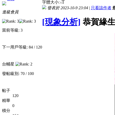
T
字體大小:
t
發表於 2023-10-9 23:04
|
只看該作者
進級會員
[現象分析]
恭賀緣生
當前等級: 3
下一用戶等級: 84 / 120
台輔星
發帖級別: 70 / 100
帖子
120
精華
0
積分