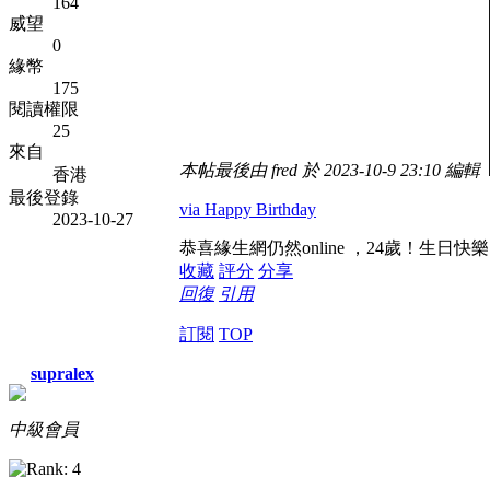
164
威望
0
緣幣
175
閱讀權限
25
來自
本帖最後由 fred 於 2023-10-9 23:10 編輯
香港
最後登錄
via Happy Birthday
2023-10-27
恭喜緣生網仍然online ，24歲！生日快
收藏
評分
分享
回復
引用
訂閱
TOP
supralex
中級會員