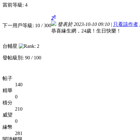
當前等級: 4
#
2
發表於 2023-10-10 09:10
|
只看該作者
下一用戶等級: 10 / 300
恭喜緣生網，24歲！生日快樂！
台輔星
發帖級別: 90 / 100
帖子
140
精華
0
積分
210
威望
0
緣幣
281
閱讀權限