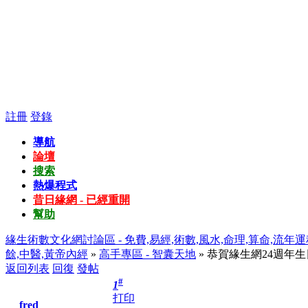
註冊
登錄
導航
論壇
搜索
熱爆程式
昔日緣網 - 已經重開
幫助
緣生術數文化網討論區 - 免費,易經,術數,風水,命理,算命,流年運
餘,中醫,黃帝內經
»
高手專區 - 智囊天地
» 恭賀緣生網24週年
返回列表
回復
發帖
#
1
打印
fred