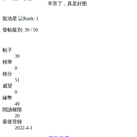
辛苦了，真是好图
龍池星
發帖級別: 39 / 50
帖子
39
精華
0
積分
51
威望
0
緣幣
49
閱讀權限
20
最後登錄
2022-4-1