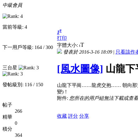
中級會員
當前等級: 4
#
1
打印
T
字體大小:
t
下一用戶等級: 164 / 300
發表於 2016-3-16 18:09
|
只看該作
[風水圖像]
山龍下
三台星
發帖級別: 116 / 150
山龍下平崗……龍虎交抱…… 朝向那
變)！
附件:
您所在的用戶組無法下載或查
帖子
266
收藏
評分
分享
精華
0
積分
364