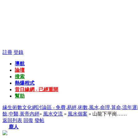
註冊
登錄
導航
論壇
搜索
熱爆程式
昔日緣網 - 已經重開
幫助
緣生術數文化網討論區 - 免費,易經,術數,風水,命理,算命,流年運
餘,中醫,黃帝內經
»
風水交流
»
風水個案
» 山龍下平崗……
返回列表
回復
發帖
鹿人