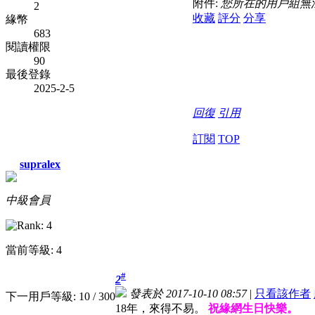
附件:
您所在的用戶組無
2
收藏
評分
分享
緣幣
683
閱讀權限
90
最後登錄
2025-2-5
回復
引用
訂閱
TOP
supralex
中級會員
當前等級: 4
#
2
發表於 2017-10-10 08:57
|
只看該作者
下一用戶等級: 10 / 300
18年，來得不易。
祝緣網生日快樂。