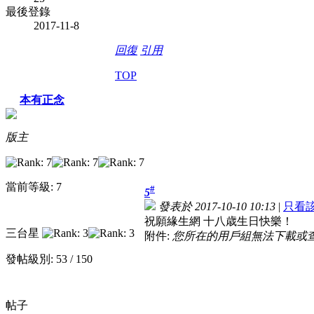
最後登錄
2017-11-8
回復
引用
TOP
本有正念
版主
當前等級: 7
#
5
發表於 2017-10-10 10:13
|
只看
祝願緣生網 十八歳生日快樂！
三台星
附件:
您所在的用戶組無法下載或
發帖級別: 53 / 150
帖子