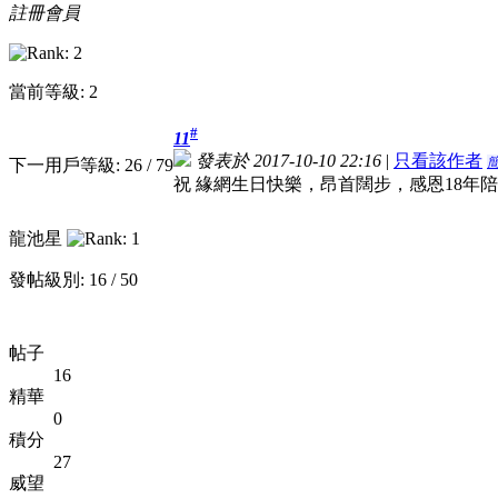
註冊會員
當前等級: 2
#
11
發表於 2017-10-10 22:16
|
只看該作者
下一用戶等級: 26 / 79
祝 緣網生日快樂，昂首闊步，感恩18年
龍池星
發帖級別: 16 / 50
帖子
16
精華
0
積分
27
威望