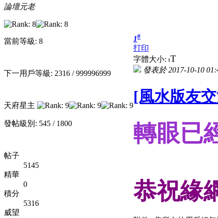
論壇元老
#
1
當前等級: 8
打印
T
字體大小:
t
發表於 2017-10-10 01:
下一用戶等級: 2316 / 999996999
[風水版友交
天府星主
發帖級別: 545 / 1800
轉眼已
帖子
5145
精華
恭祝緣
0
積分
5316
威望