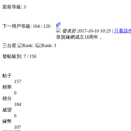
當前等級: 3
#
6
下一用戶等級: 104 / 120
發表於 2017-10-10 10:25
|
只看該
恭賀緣網成立18周年，
三台星
發帖級別: 7 / 150
帖子
157
精華
0
積分
184
威望
0
緣幣
107