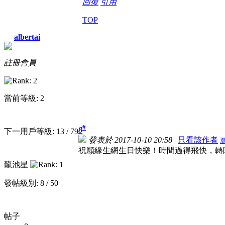
回復
引用
TOP
albertai
註冊會員
當前等級: 2
#
8
下一用戶等級: 13 / 79
發表於 2017-10-10 20:58
|
只看該作者
祝願緣生網生日快樂！時間過得飛快，轉
龍池星
發帖級別: 8 / 50
帖子