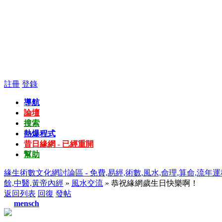
註冊
登錄
導航
論壇
搜索
熱爆程式
昔日緣網 - 已經重開
幫助
緣生術數文化網討論區 - 免費,易經,術數,風水,命理,算命,流年運
餘,中醫,黃帝內經
»
風水交流
» 恭祝緣網歲生日快樂啊！
返回列表
回復
發帖
mensch