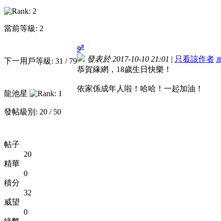
當前等級: 2
#
9
發表於 2017-10-10 21:01
|
只看該作者
下一用戶等級: 31 / 79
恭賀緣網，18歲生日快樂！
依家係成年人啦！哈哈！一起加油！
龍池星
發帖級別: 20 / 50
帖子
20
精華
0
積分
32
威望
0