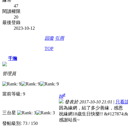
緣幣
47
閱讀權限
20
最後登錄
2023-10-12
回復
引用
TOP
千瀚
管理員
當前等級: 9
#
10
發表於 2017-10-10 21:01
|
只看
因為緣網，結了多少善緣，感恩
三台星
祝緣網18歳生日快樂!! &#127874;&#1
感謝站長~
發帖級別: 73 / 150