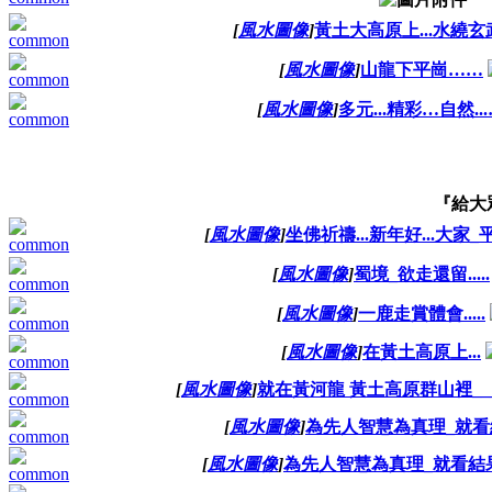
[
風水圖像
]
黃土大高原上...水繞玄武..
[
風水圖像
]
山龍下平崗……
[
風水圖像
]
多元...精彩…自然..
『給大
[
風水圖像
]
坐佛祈禱...新年好...大家_
[
風水圖像
]
蜀境_欲走還留.....
[
風水圖像
]
一鹿走賞體會.....
[
風水圖像
]
在黃土高原上...
[
風水圖像
]
就在黃河龍 黃土高原群山裡_
[
風水圖像
]
為先人智慧為真理_就看結
[
風水圖像
]
為先人智慧為真理_就看結果_