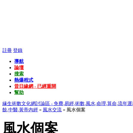
註冊
登錄
導航
論壇
搜索
熱爆程式
昔日緣網 - 已經重開
幫助
緣生術數文化網討論區 - 免費,易經,術數,風水,命理,算命,流年運
餘,中醫,黃帝內經
»
風水交流
» 風水個案
風水個案