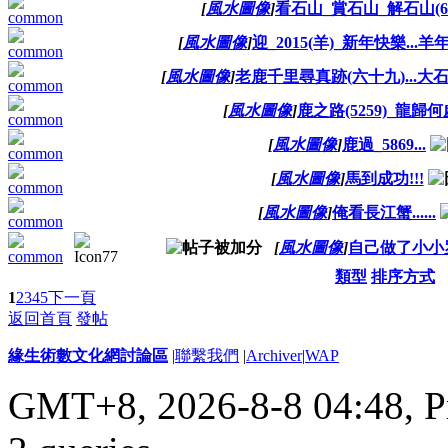
[
風水圖像
]
看石山_賞石山_解石山(626).
[
風水圖像
]
迎_2015(羊)_新年快樂...羊年
[
風水圖像
]
老鹿千里尋真跡(六十九)...大
[
風水圖像
]
鹿之路(5259)_龍歸何處
[
風水圖像
]
鹿過_5869...
[
風水圖像
]
馬到成功!!!
[
風水圖像
]
俺看長江蟹......
[
風水圖像
]
自己做了小小
類型
排序方式
1
2
3
4
5
下一頁
返回首頁
發帖
緣生術數文化網討論區
|
聯繫我們
|
Archiver
|
WAP
GMT+8, 2026-8-8 04:48,
P