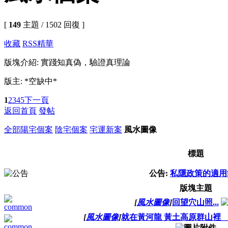
[
149
主題 / 1502 回復 ]
收藏
RSS
精華
版塊介紹: 實踐知真偽，驗證真理論
版主: *空缺中*
1
2
3
4
5
下一頁
返回首頁
發帖
全部
陽宅個案
陰宅個案
宅運新案
風水圖像
標題
公告:
私隱政策的適用
版塊主題
[
風水圖像
]
回望穴山照...
[
風水圖像
]
就在黃河龍 黃土高原群山裡__