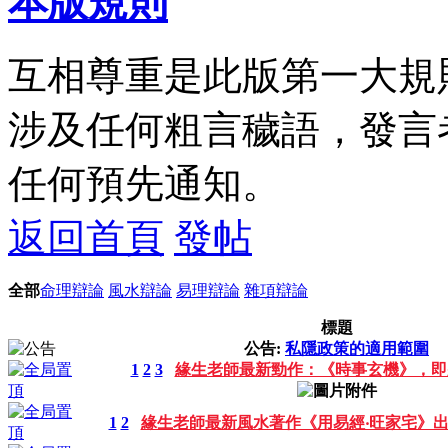
本版規則
互相尊重是此版第一大規
涉及任何粗言穢語，發言
任何預先通知。
返回首頁
發帖
全部
命理辯論
風水辯論
易理辯論
雜項辯論
標題
公告:
私隱政策的適用範圍
1
2
3
緣生老師最新勁作：《時事玄機》，即
1
2
緣生老師最新風水著作《用易經‧旺家宅》