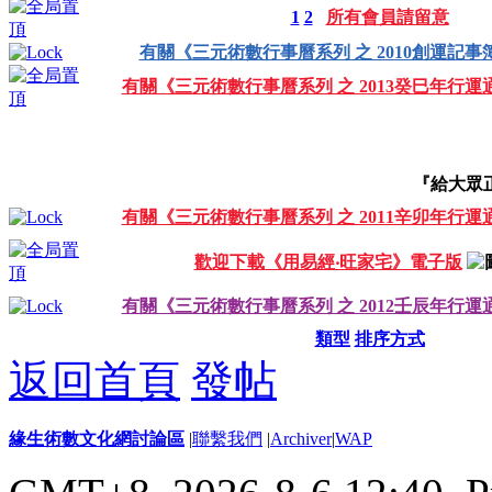
1
2
所有會員請留意
有關《三元術數行事曆系列 之 2010創運記事
有關《三元術數行事曆系列 之 2013癸巳年行運
『給大眾
有關《三元術數行事曆系列 之 2011辛卯年行運
歡迎下載《用易經‧旺家宅》電子版
有關《三元術數行事曆系列 之 2012壬辰年行運
類型
排序方式
返回首頁
發帖
緣生術數文化網討論區
|
聯繫我們
|
Archiver
|
WAP