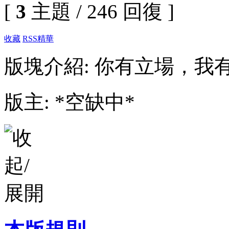
[
3
主題 / 246 回復 ]
收藏
RSS
精華
版塊介紹: 你有立場，我
版主: *空缺中*