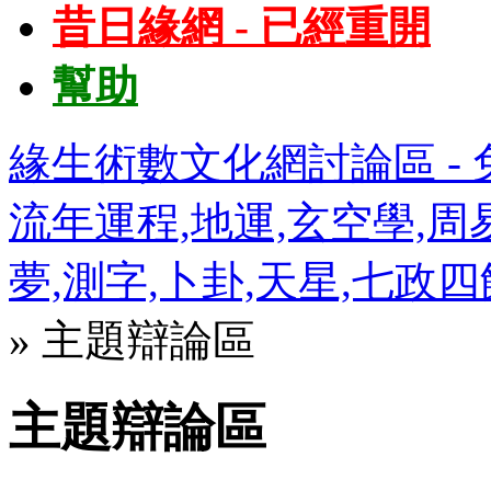
昔日緣網 - 已經重開
幫助
緣生術數文化網討論區 - 免
流年運程,地運,玄空學,周易
夢,測字,卜卦,天星,七政
» 主題辯論區
主題辯論區