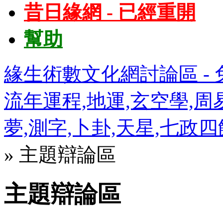
昔日緣網 - 已經重開
幫助
緣生術數文化網討論區 - 免
流年運程,地運,玄空學,周易
夢,測字,卜卦,天星,七政
» 主題辯論區
主題辯論區