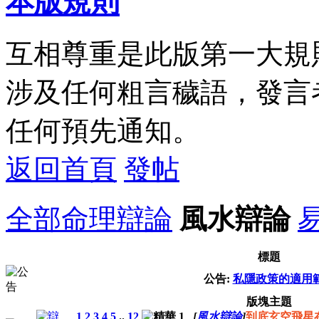
本版規則
互相尊重是此版第一大規
涉及任何粗言穢語，發言
任何預先通知。
返回首頁
發帖
全部
命理辯論
風水辯論
標題
公告:
私隱政策的適用
版塊主題
1
2
3
4
5
..
12
[
風水辯論
]
到底玄空飛星