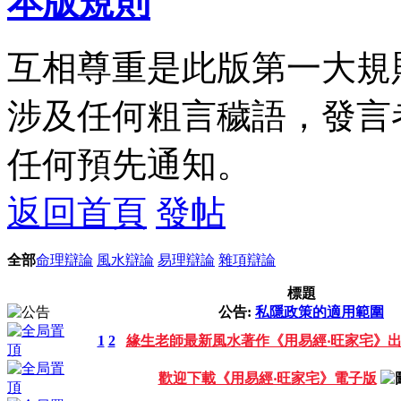
本版規則
互相尊重是此版第一大規
涉及任何粗言穢語，發言
任何預先通知。
返回首頁
發帖
全部
命理辯論
風水辯論
易理辯論
雜項辯論
標題
公告:
私隱政策的適用範圍
1
2
緣生老師最新風水著作《用易經‧旺家宅》
歡迎下載《用易經‧旺家宅》電子版