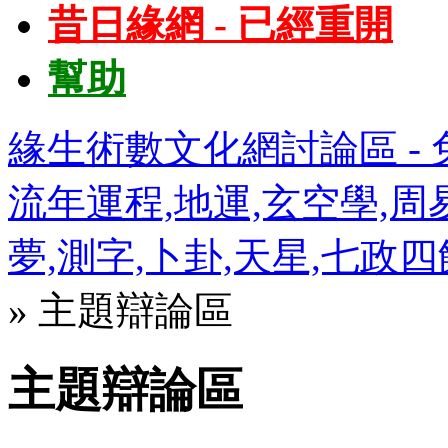
昔日緣網 - 已經重開
幫助
緣生術數文化網討論區 - 免
流年運程,地運,玄空學,周易
夢,測字,卜卦,天星,七政
» 主題辯論區
主題辯論區