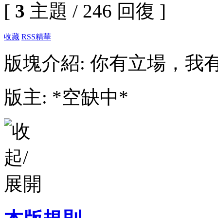
[
3
主題 / 246 回復 ]
收藏
RSS
精華
版塊介紹: 你有立場，我
版主: *空缺中*