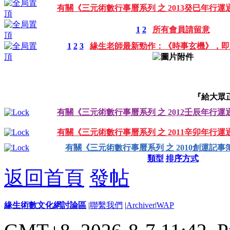
有關《三元術數行事曆系列 之 2013癸巳年行運
1
2
所有會員請留意
1
2
3
緣生老師最新勁作：《時事玄機》，即
『給大眾
有關《三元術數行事曆系列 之 2012壬辰年行運
有關《三元術數行事曆系列 之 2011辛卯年行運
有關《三元術數行事曆系列 之 2010創運記事
類型
排序方式
返回首頁
發帖
緣生術數文化網討論區
|
聯繫我們
|
Archiver
|
WAP