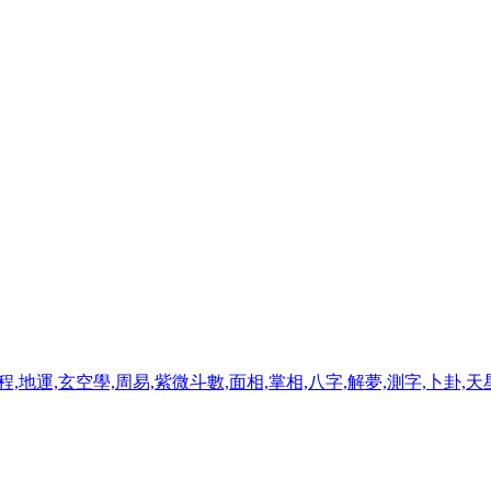
程,地運,玄空學,周易,紫微斗數,面相,掌相,八字,解夢,測字,卜卦,