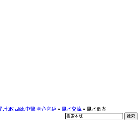
天星,七政四餘,中醫,黃帝內經
»
風水交流
» 風水個案
搜索