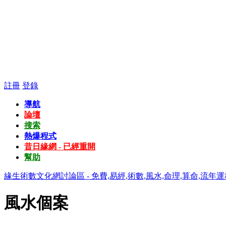
註冊
登錄
導航
論壇
搜索
熱爆程式
昔日緣網 - 已經重開
幫助
緣生術數文化網討論區 - 免費,易經,術數,風水,命理,算命,流年運
風水個案