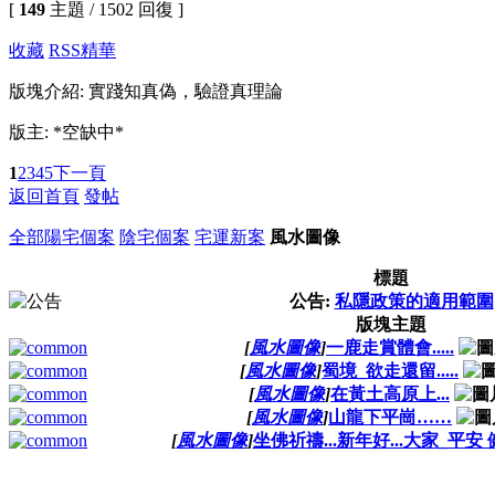
[
149
主題 / 1502 回復 ]
收藏
RSS
精華
版塊介紹: 實踐知真偽，驗證真理論
版主: *空缺中*
1
2
3
4
5
下一頁
返回首頁
發帖
全部
陽宅個案
陰宅個案
宅運新案
風水圖像
標題
公告:
私隱政策的適用範圍
版塊主題
[
風水圖像
]
一鹿走賞體會.....
[
風水圖像
]
蜀境_欲走還留.....
[
風水圖像
]
在黃土高原上...
[
風水圖像
]
山龍下平崗……
[
風水圖像
]
坐佛祈禱...新年好...大家_平安 