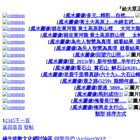
『給大眾
[
風水圖像
]
多元...精彩…自然...…
[
風水圖像
]
黃土大高原上...水繞玄武.....
[
風水圖像
]
就在黃河龍 黃土高原群山裡___大河大龍大
[
風水圖像
]
就在黃河龍 黃土高原群山裡___太
[
風水圖像
]
為先人智慧為真理_就看結果_流金
[
風水圖像
]
為先人智慧為真理_就看結果..
[
風水圖像
]
回望穴山照...
[
風水圖像
]
迎_2015(羊)_新年快樂...羊年行大運
[
風水圖像
]
看石山_賞石山_解石山(626)....
[
風水圖像
]
老鹿千里尋真跡(六十九)...大石山
[
風水圖像
]
鹿之路(5259)_龍歸何處...
[
風水圖像
]
鹿過_5869...
[
風水圖像
]
馬到成功!!!
[
風水圖像
]
俺看長江蟹......
[
風水圖像
]
俺再走太行山...
類型
排序方式
1
2
3
4
5
下一頁
返回首頁
發帖
緣生術數文化網討論區
|
聯繫我們
|
Archiver
|
WAP