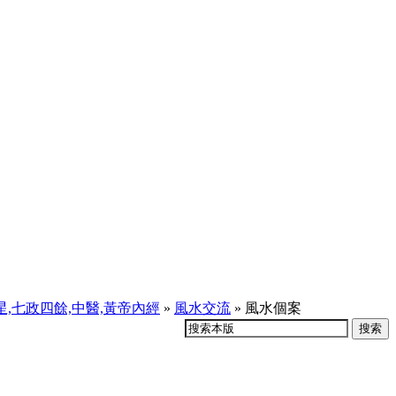
天星,七政四餘,中醫,黃帝內經
»
風水交流
» 風水個案
搜索