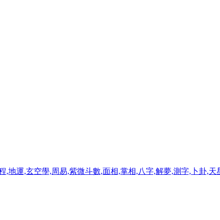
程,地運,玄空學,周易,紫微斗數,面相,掌相,八字,解夢,測字,卜卦,