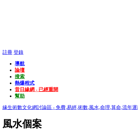
註冊
登錄
導航
論壇
搜索
熱爆程式
昔日緣網 - 已經重開
幫助
緣生術數文化網討論區 - 免費,易經,術數,風水,命理,算命,流年運
風水個案