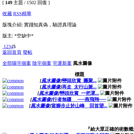
[
149
主題 / 1502 回復 ]
收藏
RSS
精華
版塊介紹: 實踐知真偽，驗證真理論
版主: *空缺中*
1
2
3
4
5
返回首頁
發帖
全部
陽宅個案
陰宅個案
宅運新案
風水圖像
標題
[
風水圖像
]
巒頭欣賞_團聚...
[
風水圖像
]
再走_太行山脈...
[
風水圖像
]
巒頭欣賞_一把罩...
[
風水圖像
]
行者無疆__ ~~~燕飛翔~~~
[
風水圖像
]
當腳步止於山峰__回首望...
『給大眾正確的術數概