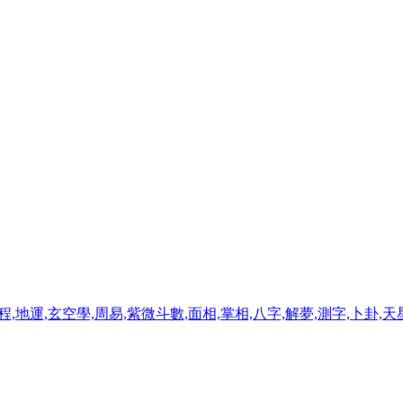
程,地運,玄空學,周易,紫微斗數,面相,掌相,八字,解夢,測字,卜卦,