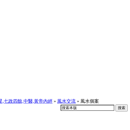
天星,七政四餘,中醫,黃帝內經
»
風水交流
» 風水個案
搜索