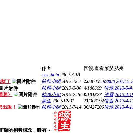
作者
回復/查看
最後發表
sysadmin
2009-6-18
站務小組
2012-12-1
22
/
300550
cshua
2013-5-
出版了
站務小組
2013-3-30
4
/
100669
悟途
2013-5-4
運通勝》
站務小組
2013-2-26
8
/
101827
清靈
2013-4-1
緣生
2009-12-31
21
/
308292
悟途
2013-4-1
勢出版！
站務小組
2011-7-14
36
/
427206
悟途
2013-4-1
正確的術數概念』唯有 ~