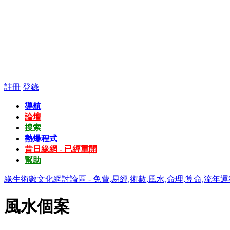
註冊
登錄
導航
論壇
搜索
熱爆程式
昔日緣網 - 已經重開
幫助
緣生術數文化網討論區 - 免費,易經,術數,風水,命理,算命,流年運
風水個案