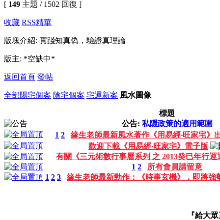
[
149
主題 / 1502 回復 ]
收藏
RSS
精華
版塊介紹: 實踐知真偽，驗證真理論
版主: *空缺中*
返回首頁
發帖
全部
陽宅個案
陰宅個案
宅運新案
風水圖像
標題
公告:
私隱政策的適用範圍
1
2
緣生老師最新風水著作《用易經‧旺家宅》
歡迎下載《用易經‧旺家宅》電子版
有關《三元術數行事曆系列 之 2013癸巳年行
1
2
所有會員請留意
1
2
3
緣生老師最新勁作：《時事玄機》，即將強
『給大眾