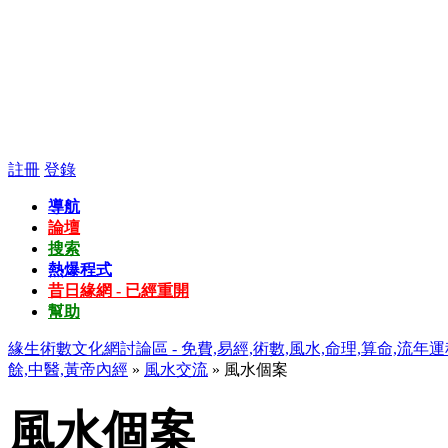
註冊
登錄
導航
論壇
搜索
熱爆程式
昔日緣網 - 已經重開
幫助
緣生術數文化網討論區 - 免費,易經,術數,風水,命理,算命,流年運
餘,中醫,黃帝內經
»
風水交流
» 風水個案
風水個案