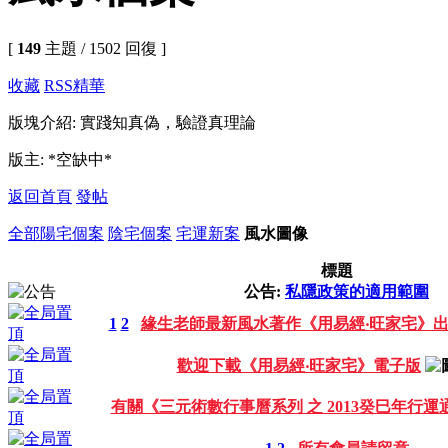
[
149
主題 / 1502 回復 ]
收藏
RSS
精華
版塊介紹: 實踐知真偽，驗證真理論
版主: *空缺中*
返回首頁
發帖
全部
陽宅個案
陰宅個案
宅運新案
風水圖像
標題
公告:
私隱政策的適用範圍
1
2
緣生老師最新風水著作《用易經‧旺家宅》
歡迎下載《用易經‧旺家宅》電子版
有關《三元術數行事曆系列 之 2013癸巳年行運