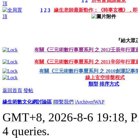
1
2
所有會員請留意
1
2
3
緣生老師最新勁作：《時事玄機》，即
『給大眾
有關《三元術數行事曆系列 之 2012壬辰年行運
有關《三元術數行事曆系列 之 2011辛卯年行運
有關《三元術數行事曆系列 之 2010創運記事
線上玄空排盤程式
類型
排序方式
返回首頁
發帖
緣生術數文化網討論區
|
聯繫我們
|
Archiver
|
WAP
GMT+8, 2026-8-6 19:18,
P
4 queries
.