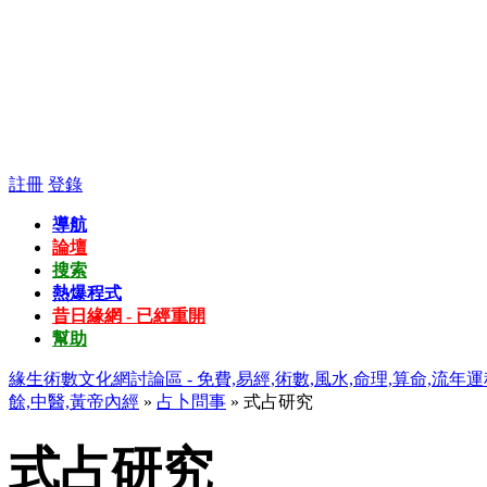
註冊
登錄
導航
論壇
搜索
熱爆程式
昔日緣網 - 已經重開
幫助
緣生術數文化網討論區 - 免費,易經,術數,風水,命理,算命,流年運
餘,中醫,黃帝內經
»
占卜問事
» 式占研究
式占研究