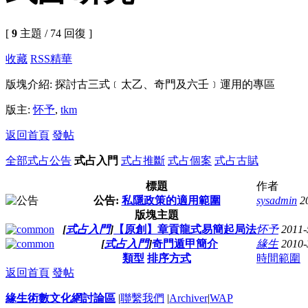
[
9
主題 / 74 回復 ]
收藏
RSS
精華
版塊介紹: 探討古三式﹝太乙、奇門及六壬﹞運用的專區
版主:
怀予
,
tkm
返回首頁
發帖
全部
式占公告
式占入門
式占推斷
式占個案
式占古賦
標題
作者
公告:
私隱政策的適用範圍
sysadmin
2
版塊主題
[
式占入門
]
【原創】章貢龍式易簡起局法
怀予
2011-
[
式占入門
]
奇門遁甲簡介
緣生
2010-
類型
排序方式
時間範圍
返回首頁
發帖
緣生術數文化網討論區
|
聯繫我們
|
Archiver
|
WAP