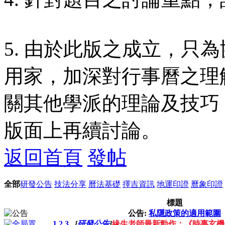
5. 由於此版之成立，只
用家，加深對行事曆之理
關其他學派的理論及技巧
版面上再續討論。
返回首頁
發帖
全部
研發公告
技法分享
曆法基礎
擇吉資訊
地運印證
曆象印證
標題
公告:
私隱政策的適用範圍
1
2
3
[
研發公告
]
緣生老師最新勁作：《時事玄機