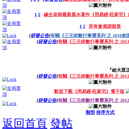
1
2
緣生老師最新風水著作《用易經‧旺家宅》
1
2
所有會員請留意
[
研發公告
]
有關《三元術數行事曆系列 之 2010
[
研發公告
]
有關《三元術數行事曆系列 之 20
『給大眾正
[
研發公告
]
有關《三元術數行事曆系列 之 20
歡迎下載《用易經‧旺家宅》電子版
[
研發公告
]
有關《三元術數行事曆系列 之 20
類型
排序方式
返回首頁
發帖