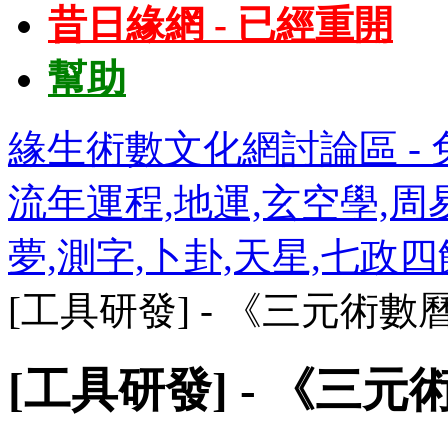
昔日緣網 - 已經重開
幫助
緣生術數文化網討論區 - 免
流年運程,地運,玄空學,周易
夢,測字,卜卦,天星,七政
[工具研發] - 《三元術數
[工具研發] - 《三