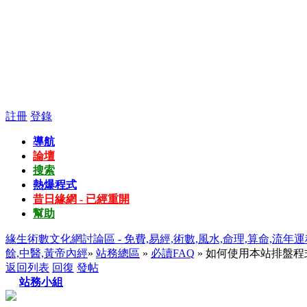
註冊
登錄
導航
論壇
搜索
熱爆程式
昔日緣網 - 已經重開
幫助
緣生術數文化網討論區 - 免費,易經,術數,風水,命理,算命,流年運
餘,中醫,黃帝內經
»
站務總區
»
必讀FAQ
» 如何使用本站排盤程
返回列表
回復
發帖
站務小組