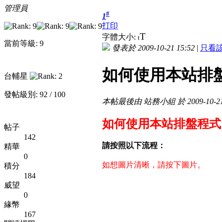
管理員
#
1
打印
T
字體大小:
t
當前等級: 9
發表於 2009-10-21 15:52
|
只看
如何使用本站排
台輔星
發帖級別: 92 / 100
本帖最後由 站務小組 於 2009-10-21
如何使用本站排盤程式
帖子
142
請按照以下流程：
精華
0
如想圖片清晰，請按下圖片。
積分
184
威望
0
緣幣
167