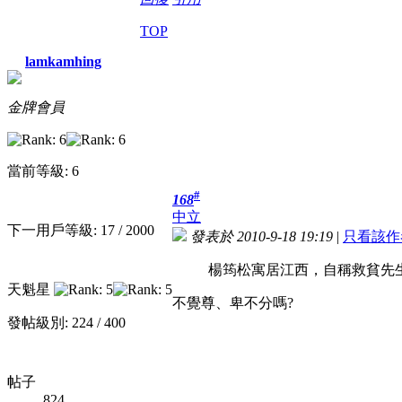
TOP
lamkamhing
金牌會員
當前等級: 6
#
168
中立
下一用戶等級: 17 / 2000
發表於 2010-9-18 19:19
|
只看該作
楊筠松寓居江西，自稱救貧先
天魁星
不覺尊、卑不分嗎?
發帖級別: 224 / 400
帖子
824