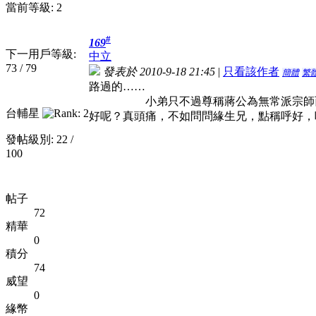
當前等級: 2
#
169
下一用戶等級:
中立
73 / 79
發表於 2010-9-18 21:45
|
只看該作者
簡體
繁
路過的……
小弟只不過尊稱蔣公為無常派宗師而已！
台輔星
好呢？真頭痛，不如問問緣生兄，點稱呼好，
發帖級別: 22 /
100
帖子
72
精華
0
積分
74
威望
0
緣幣