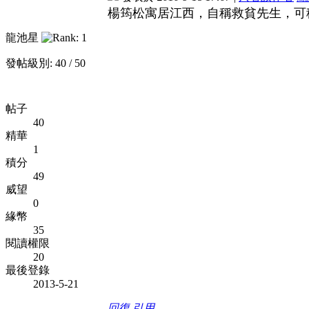
楊筠松寓居江西，自稱救貧先生，可
龍池星
發帖級別: 40 / 50
帖子
40
精華
1
積分
49
威望
0
緣幣
35
閱讀權限
20
最後登錄
2013-5-21
回復
引用