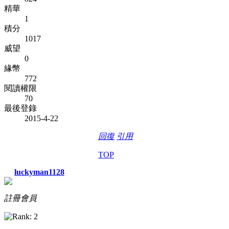
精華
1
積分
1017
威望
0
緣幣
772
閱讀權限
70
最後登錄
2015-4-22
回復
引用
TOP
luckyman1128
註冊會員