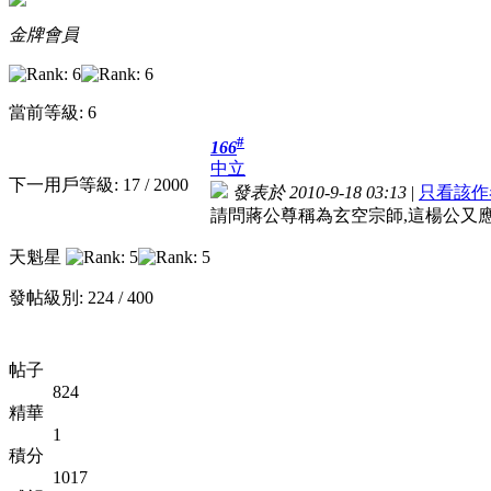
金牌會員
當前等級: 6
#
166
中立
下一用戶等級: 17 / 2000
發表於 2010-9-18 03:13
|
只看該作
請問蔣公尊稱為玄空宗師,這楊公又
天魁星
發帖級別: 224 / 400
帖子
824
精華
1
積分
1017