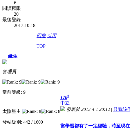
6
閱讀權限
20
最後登錄
2017-10-18
回復
引用
TOP
緣生
管理員
當前等級: 9
#
170
中立
發表於 2013-4-1 20:12
|
只看該
太陰星主
發帖級別: 442 / 1600
當學習都有了一定經驗，時至現在