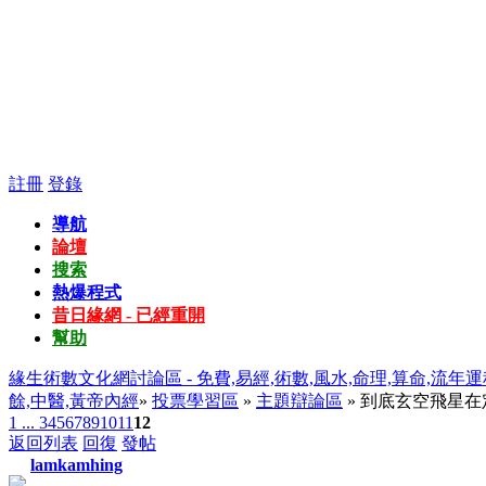
註冊
登錄
導航
論壇
搜索
熱爆程式
昔日緣網 - 已經重開
幫助
緣生術數文化網討論區 - 免費,易經,術數,風水,命理,算命,流年運
餘,中醫,黃帝內經
»
投票學習區
»
主題辯論區
» 到底玄空飛星
1 ...
3
4
5
6
7
8
9
10
11
12
返回列表
回復
發帖
lamkamhing