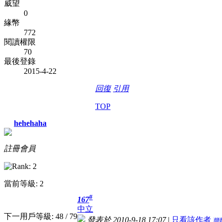
威望
0
緣幣
772
閱讀權限
70
最後登錄
2015-4-22
回復
引用
TOP
hehehaha
註冊會員
當前等級: 2
#
167
中立
下一用戶等級: 48 / 79
發表於 2010-9-18 17:07
|
只看該作者
簡