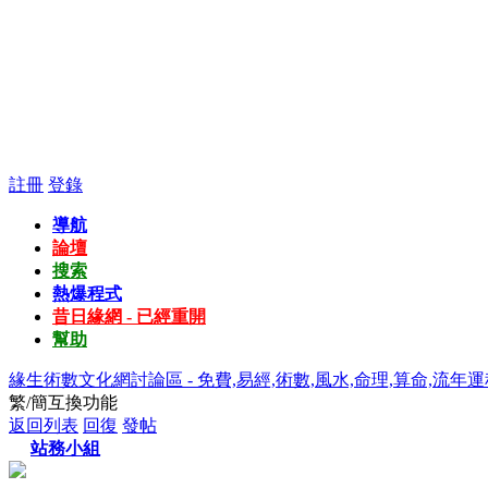
註冊
登錄
導航
論壇
搜索
熱爆程式
昔日緣網 - 已經重開
幫助
緣生術數文化網討論區 - 免費,易經,術數,風水,命理,算命,流年運
繁/簡互換功能
返回列表
回復
發帖
站務小組