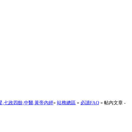
天星,七政四餘,中醫,黃帝內經
»
站務總區
»
必讀FAQ
» 帖內文章 -