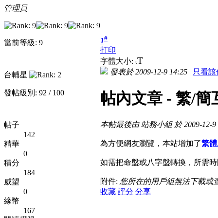
管理員
#
1
當前等級: 9
打印
T
字體大小:
t
發表於 2009-12-9 14:25
|
只看該
台輔星
發帖級別: 92 / 100
帖內文章 - 繁/
本帖最後由 站務小組 於 2009-12-9 
帖子
142
為方便網友瀏覽，本站增加了
繁體
精華
0
如需把命盤或八字盤轉換，所需時
積分
184
附件:
您所在的用戶組無法下載或
威望
0
收藏
評分
分享
緣幣
167