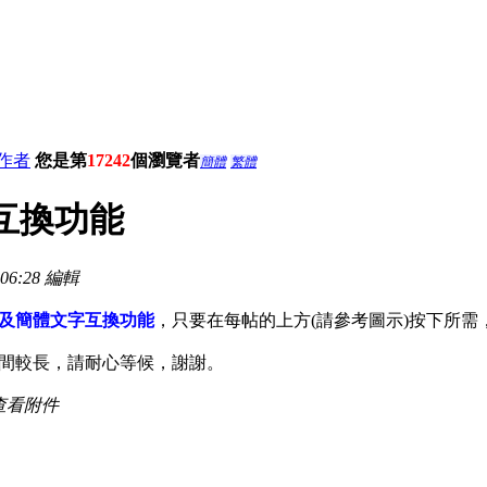
作者
您是第
17242
個瀏覽者
簡體
繁體
簡互換功能
06:28 編輯
及簡體文字互換功能
，只要在每帖的上方(請參考圖示)按下所
間較長，請耐心等候，謝謝。
查看附件