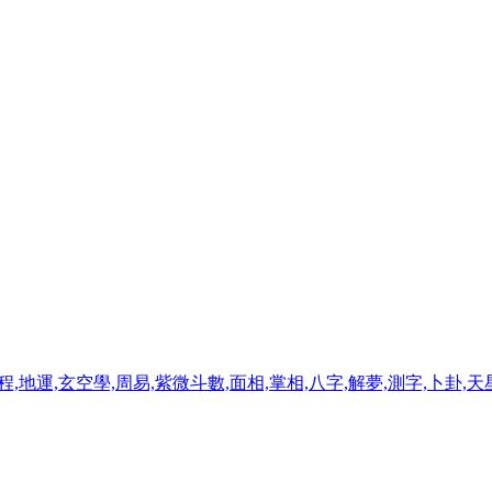
程,地運,玄空學,周易,紫微斗數,面相,掌相,八字,解夢,測字,卜卦,