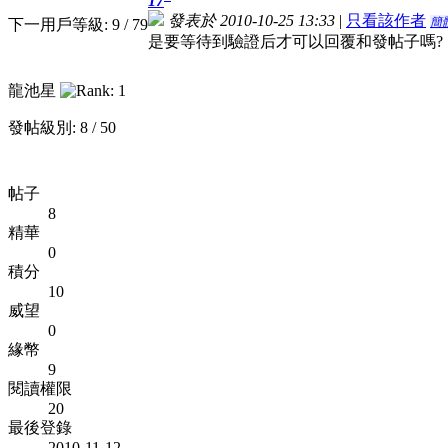
17
發表於 2010-10-25 13:33
|
只看該作者
簡
下一用戶等級: 9 / 79
是要等待到驗證后才可以回覆和發帖子嗎?
龍池星
發帖級別: 8 / 50
帖子
8
精華
0
積分
10
威望
0
緣幣
9
閱讀權限
20
最後登錄
2010-11-12