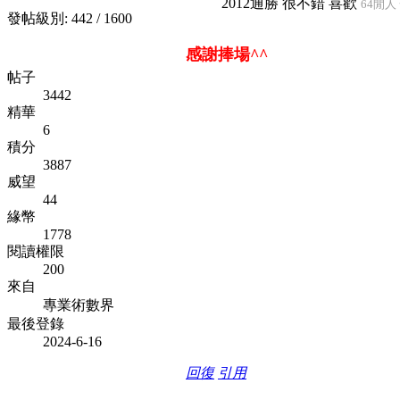
2012通勝 很不錯 喜歡
64閒人 
發帖級別: 442 / 1600
感謝捧場^^
帖子
3442
精華
6
積分
3887
威望
44
緣幣
1778
閱讀權限
200
來自
專業術數界
最後登錄
2024-6-16
回復
引用