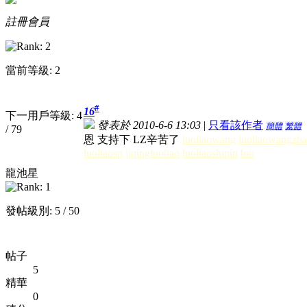
註冊會員
當前等級: 2
#
16
下一用戶等級: 4
發表於 2010-6-6 13:03
|
只看該作者
簡體
繁體
/ 79
恩 支持下 LZ辛苦了
luoliaowang
luoliaowangzh
luoliaosp
jiqingluoliao
luoliaoshipin
luo
龍池星
發帖級別: 5 / 50
帖子
5
精華
0