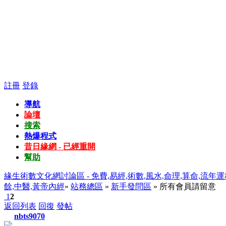
註冊
登錄
導航
論壇
搜索
熱爆程式
昔日緣網 - 已經重開
幫助
緣生術數文化網討論區 - 免費,易經,術數,風水,命理,算命,流年運
餘,中醫,黃帝內經
»
站務總區
»
新手發問區
» 所有會員請留意
1
2
返回列表
回復
發帖
nbts9070