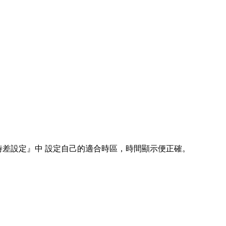
 『時差設定』中 設定自己的適合時區，時間顯示便正確。