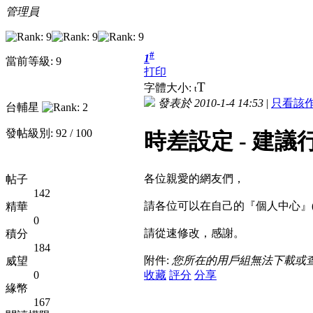
管理員
#
1
當前等級: 9
打印
T
字體大小:
t
發表於 2010-1-4 14:53
|
只看該
台輔星
發帖級別: 92 / 100
時差設定 - 建議
各位親愛的網友們，
帖子
142
請各位可以在自己的『個人中心』
精華
0
請從速修改，感謝。
積分
184
附件:
您所在的用戶組無法下載或
威望
0
收藏
評分
分享
緣幣
167