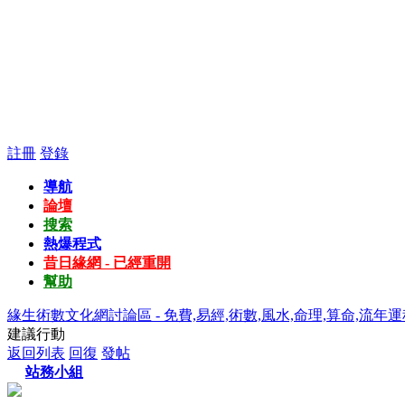
註冊
登錄
導航
論壇
搜索
熱爆程式
昔日緣網 - 已經重開
幫助
緣生術數文化網討論區 - 免費,易經,術數,風水,命理,算命,流年運
建議行動
返回列表
回復
發帖
站務小組