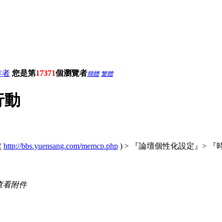
作者
您是第
17371
個瀏覽者
簡體
繁體
行動
(
http://bbs.yuensang.com/memcp.php
) > 『論壇個性化設定』>
查看附件