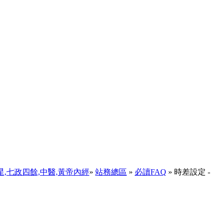
天星,七政四餘,中醫,黃帝內經
»
站務總區
»
必讀FAQ
» 時差設定 -