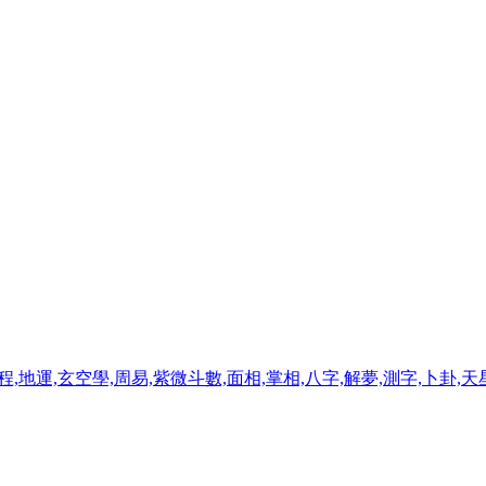
程,地運,玄空學,周易,紫微斗數,面相,掌相,八字,解夢,測字,卜卦,