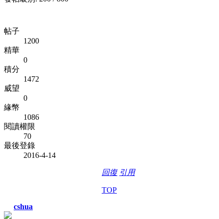
帖子
1200
精華
0
積分
1472
威望
0
緣幣
1086
閱讀權限
70
最後登錄
2016-4-14
回復
引用
TOP
cshua