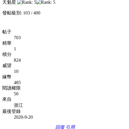
天魁星
發帖級別: 103 / 400
帖子
703
精華
1
積分
824
威望
10
緣幣
485
閱讀權限
50
來自
浙江
最後登錄
2020-9-20
回復
引用