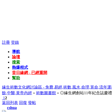
註冊
登錄
導航
論壇
搜索
熱爆程式
昔日緣網 - 已經重開
幫助
緣生術數文化網討論區 - 免費,易經,術數,風水,命理,算命,流年運
餘,中醫,黃帝內經
»
術數圖書館
» ◎緣生網創站11年紀念誌慶禮
1
2
返回列表
回復
發帖
cshua