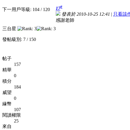
#
17
下一用戶等級: 104 / 120
發表於 2010-10-25 12:41
|
只看該
感謝老師
三台星
發帖級別: 7 / 150
帖子
157
精華
0
積分
184
威望
0
緣幣
107
閱讀權限
25
來自