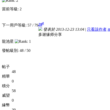
當前等級: 2
#
28
下一用戶等級: 57 / 79
發表於 2013-12-23 13:04
|
只看該作者
多谢缘师分享
龍池星
發帖級別: 48 / 50
帖子
48
精華
0
積分
58
威望
0
緣幣
39