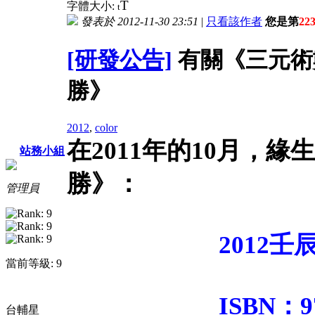
T
字體大小:
t
發表於 2012-11-30 23:51
|
只看該作者
您是第
22
[研發公告]
有關《三元術數
勝》
2012
,
color
在2011年的10月，
站務小組
勝》：
管理員
2012
當前等級: 9
ISBN：978-962
台輔星