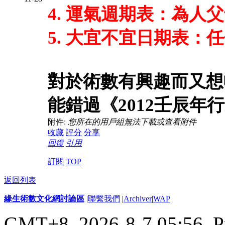
4. 運氣週期表：為人
5. 大宜不宜日期表：
對於術數有興趣而又想
能錯過《2012壬辰年
附件:
您所在的用戶組無法下載或查看附件
收藏
評分
分享
回復
引用
訂閱
TOP
返回列表
緣生術數文化網討論區
|
聯繫我們
|
Archiver
|
WAP
GMT+8, 2026-8-7 05:56,
P