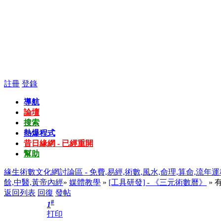
註冊
登錄
導航
論壇
搜索
熱爆程式
昔日緣網 - 已經重開
幫助
緣生術數文化網討論區 - 免費,易經,術數,風水,命理,算命,流年運
餘,中醫,黃帝內經
»
媒體教學
»
[工具研發] - 《三元術數曆》
» 
返回列表
回復
發帖
#
1
打印