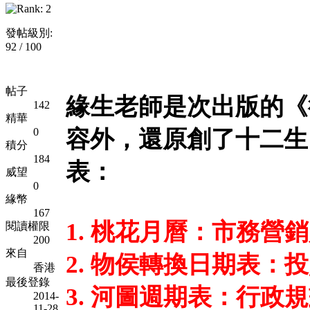
發帖級別:
92 / 100
帖子
緣生老師是次出版的《
142
精華
0
容外，還原創了十二生
積分
184
表：
威望
0
緣幣
167
1. 桃花月曆：市務營
閱讀權限
200
來自
2. 物侯轉換日期表：
香港
最後登錄
3. 河圖週期表：行政
2014-
11-28