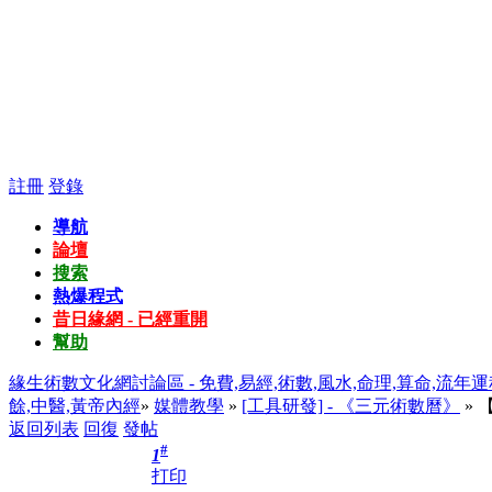
註冊
登錄
導航
論壇
搜索
熱爆程式
昔日緣網 - 已經重開
幫助
緣生術數文化網討論區 - 免費,易經,術數,風水,命理,算命,流年運
餘,中醫,黃帝內經
»
媒體教學
»
[工具研發] - 《三元術數曆》
»
返回列表
回復
發帖
#
1
打印