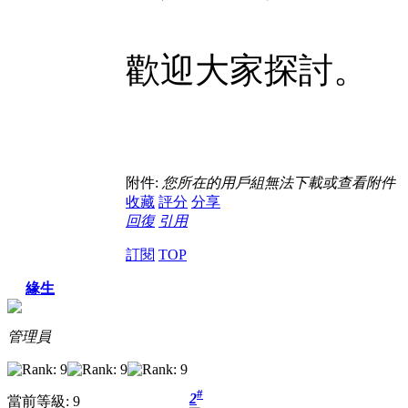
歡迎大家探討。
附件:
您所在的用戶組無法下載或查看附件
收藏
評分
分享
回復
引用
訂閱
TOP
緣生
管理員
#
2
當前等級: 9