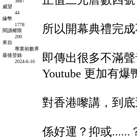
3887
威望
44
緣幣
1778
所以開幕典禮完成
閱讀權限
200
來自
專業術數界
即傳出很多不滿聲
最後登錄
2024-6-16
Youtube 更加
對香港嚟講，到底
係好運？抑或......