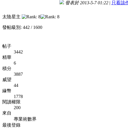
發表於 2013-5-7 01:22
|
只看該
太陰星主
發帖級別: 442 / 1600
帖子
3442
精華
6
積分
3887
威望
44
緣幣
1778
閱讀權限
200
來自
專業術數界
最後登錄