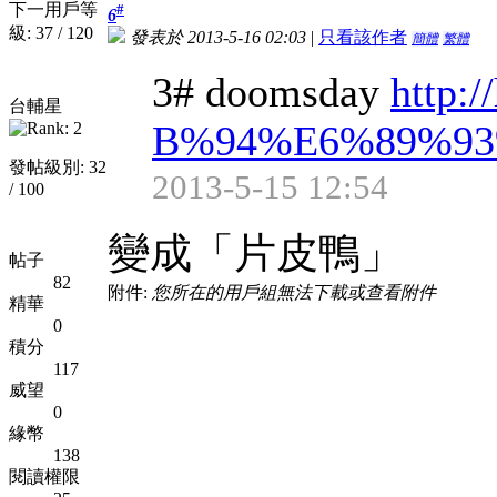
下一用戶等
#
6
級: 37 / 120
發表於 2013-5-16 02:03
|
只看該作者
簡體
繁體
3# doomsday
http:/
台輔星
B%94%E6%89%9
發帖級別: 32
2013-5-15 12:54
/ 100
變成「片皮鴨」
帖子
82
附件:
您所在的用戶組無法下載或查看附件
精華
0
積分
117
威望
0
緣幣
138
閱讀權限