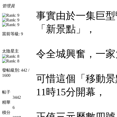
管理員
事實由於一集巨型
「新景點」，
當前等級: 9
令全城興奮，一家
太陰星主
發帖級別: 442 /
1600
可惜這個「移動景
11時15分開幕，
帖子
3442
精華
6
積分
正值三元曆數四號