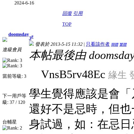
2024-6-16
回復
引用
TOP
doomsday
#
3
發表於 2013-5-15 11:32
|
只看該作者
簡體
繁體
進級會員
本帖最後由 doomsday 於
VnsB5rv48Ec
緣生 發
當前等級: 3
學生覺得應該是會「
下一用戶等
級: 37 / 120
還好不是忌時，但也
身試過，如：在忌日
台輔星