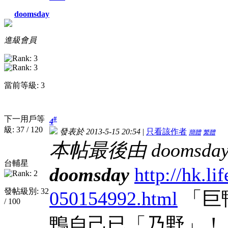
doomsday
進級會員
當前等級: 3
下一用戶等
#
4
級: 37 / 120
發表於 2013-5-15 20:54
|
只看該作者
簡體
繁體
本帖最後由 doomsday 於
台輔星
doomsday
http://hk.l
發帖級別: 32
050154992.html
「巨鴨
/ 100
鴨自己已「乃野」！