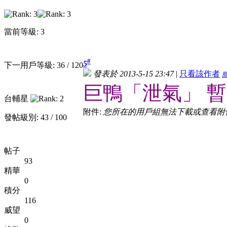
當前等級: 3
#
5
下一用戶等級: 36 / 120
發表於 2013-5-15 23:47
|
只看該作者
巨鴨「泄氣」 
台輔星
附件:
您所在的用戶組無法下載或查看附
發帖級別: 43 / 100
帖子
93
精華
0
積分
116
威望
0