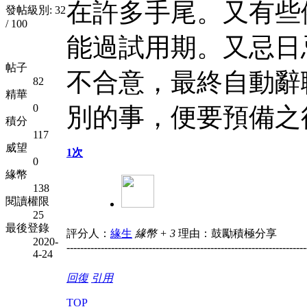
在許多手尾。又有些
發帖級別: 32
/ 100
能過試用期。又忌日
帖子
不合意，最終自動辭
82
精華
0
別的事，便要預備之
積分
117
威望
1次
0
緣幣
138
閱讀權限
25
最後登錄
評分人：
緣生
緣幣 + 3
理由：鼓勵積極分享
2020-
----------------------------------------------------------------------
4-24
回復
引用
TOP