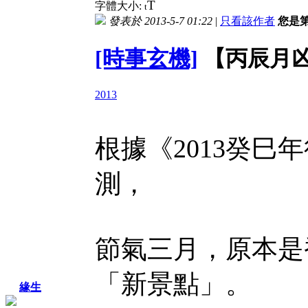
T
字體大小:
t
發表於 2013-5-7 01:22
|
只看該作者
您是
[時事玄機]
【丙辰月
2013
根據《2013癸
測，
節氣三月，原本是
「新景點」。
緣生