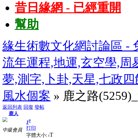
昔日緣網 - 已經重開
幫助
緣生術數文化網討論區 - 免
流年運程,地運,玄空學,周易
夢,測字,卜卦,天星,七政
風水個案
» 鹿之路(5259)
返回列表
回復
發帖
鹿人
#
1
打印
中級會員
T
字體大小:
t