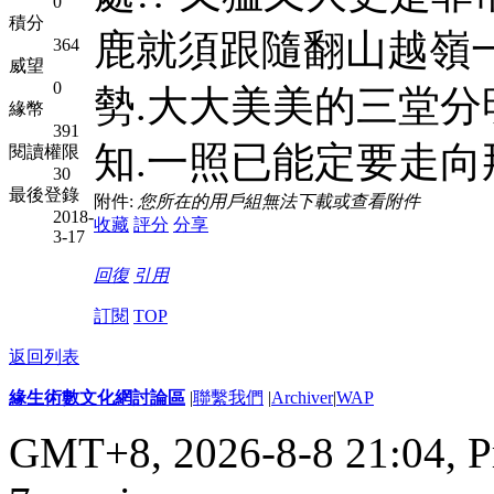
0
積分
鹿就須跟隨翻山越嶺一路追
364
威望
0
勢.大大美美的三堂分明
緣幣
391
知.一照已能定要走向
閱讀權限
30
最後登錄
附件:
您所在的用戶組無法下載或查看附件
2018-
收藏
評分
分享
3-17
回復
引用
訂閱
TOP
返回列表
緣生術數文化網討論區
|
聯繫我們
|
Archiver
|
WAP
GMT+8, 2026-8-8 21:04,
P