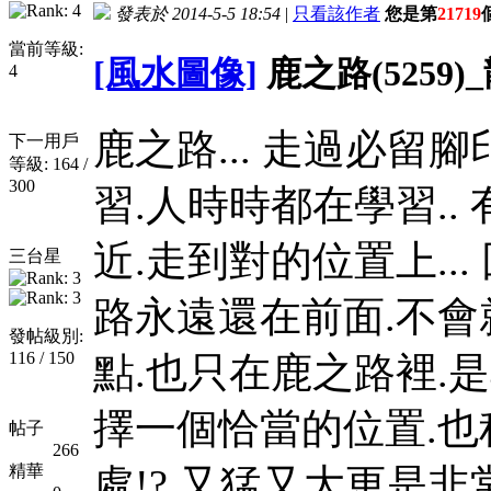
發表於 2014-5-5 18:54
|
只看該作者
您是第
21719
當前等級:
[風水圖像]
鹿之路(5259)_
4
鹿之路... 走過必留腳
下一用戶
等級: 164 /
300
習.人時時都在學習..
近.走到對的位置上..
三台星
路永遠還在前面.不會就
發帖級別:
116 / 150
點.也只在鹿之路裡.是
擇一個恰當的位置.也稍
帖子
266
精華
處!? 又猛又大更是非