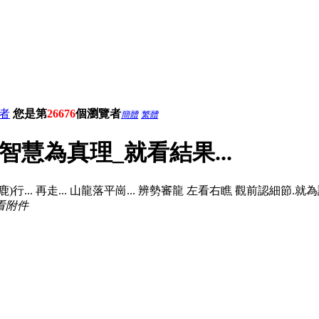
者
您是第
26676
個瀏覽者
簡體
繁體
智慧為真理_就看結果...
行... 再走... 山龍落平崗... 辨勢審龍 左看右瞧 觀前認細節.就為證"
看附件