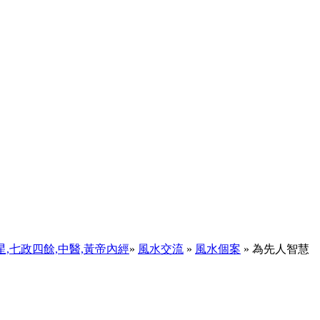
天星,七政四餘,中醫,黃帝內經
»
風水交流
»
風水個案
» 為先人智慧