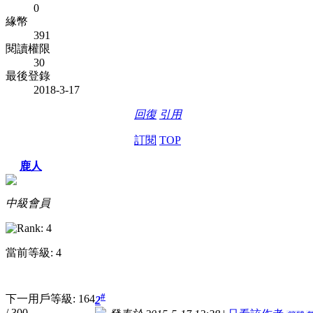
0
緣幣
391
閱讀權限
30
最後登錄
2018-3-17
回復
引用
訂閱
TOP
鹿人
中級會員
當前等級: 4
#
下一用戶等級: 164
2
/ 300