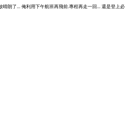
放晴朗了... 俺利用下午航班再飛前.專程再走一回... 還是登上必